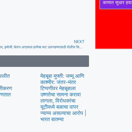
कामात सुधार हवा
NEXT
कोडवर्ड, टोपणनाव, इमोजी: केतन अग्रवाल हत्येचा कट उलगडण्यासाठी पोलीस सिया गोयलच्या ‘गुप्त चॅट्स’ डिकोड करतील
िल्लीत
मेहबूबा मुफ्ती: जम्मू आणि
काश्मीर: जंतर-मंतर
लीनीकरण
टिप्पणीवर मेहबूबाला
्हणतात
उष्णतेचा सामना करावा
लागला, विरोधकांचा
यूटीमध्ये बळाचा वापर
न्याय्य असल्याचा आरोप |
भारत बातम्या