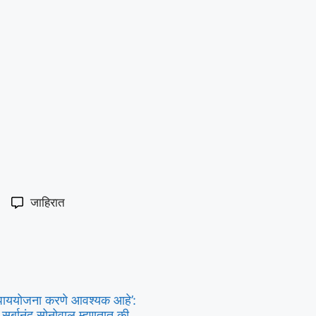
जाहिरात
य उपाययोजना करणे आवश्यक आहे’:
 सर्बानंद सोनोवाल म्हणतात की