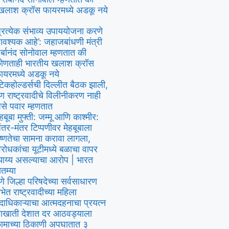
खलाश क्रॉस फायरमध्ये अडकू नये
प्रत्येक संभाव्य उपाययोजना करणे
वश्यक आहे’: जहाजबांधणी मंत्री
र्बानंद सोनोवाल म्हणतात की
ोणताही भारतीय खलाश क्रॉस
ायरमध्ये अडकू नये
्टेकहोल्डर्सची दिल्लीत बैठक झाली,
ण राष्ट्रवादीचे विलीनीकरण नाही
से पवार म्हणतात
ेहबूबा मुफ्ती: जम्मू आणि काश्मीर:
ंतर-मंतर टिप्पणीवर मेहबूबाला
ष्णतेचा सामना करावा लागला,
िरोधकांचा यूटीमध्ये बळाचा वापर
्याय्य असल्याचा आरोप | भारत
ातम्या
ुणे जिल्हा परिषदेच्या सर्वसाधारण
भेत राष्ट्रवादीच्या महिला
दाधिकाऱ्याचा आत्मदहनाचा प्रयत्न
खाती देशात दर आठवड्याला
ामाच्या ठिकाणी अपघातात ३