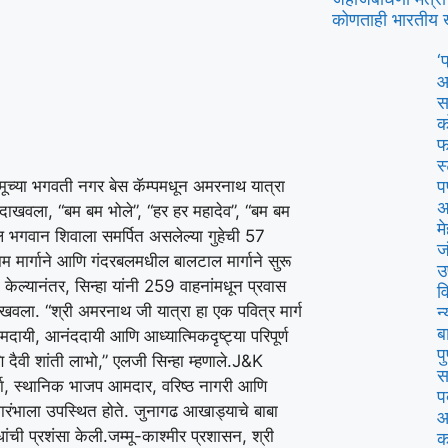
कोणताही भारतीय 
‘
आ
स
क
फ
स
 जम्मूच्या भगवती नगर बेस कॅम्पमधून अमरनाथ यात्रा
प
अ
ंडा दाखवला, “बम बम भोले”, “हर हर महादेव”, “बम बम
म
ल भगवान शिवाला समर्पित असलेल्या गुहेची 57
ज
म मार्गाने आणि गंदरबलमधील बालटाल मार्गाने सुरू
उ
ा केल्यानंतर, सिन्हा यांनी 259 वाहनांमधून प्रवास
व
ाखवला. “श्री अमरनाथ जी यात्रा हा एक पवित्र मार्ग
न
ब
रामदायी, आनंददायी आणि आध्यात्मिकदृष्ट्या परिपूर्ण
प
ि दैवी शांती लाभो,” एलजी सिन्हा म्हणाले.
J&K
स
ा, स्थानिक भाजप आमदार, वरिष्ठ नागरी आणि
प
ारंभाला उपस्थित होते. जुनागढ आखाड्याचे बाबा
आ
ांची प्रशंसा केली.
जम्मू-काश्मीर प्रशासन, श्री
क