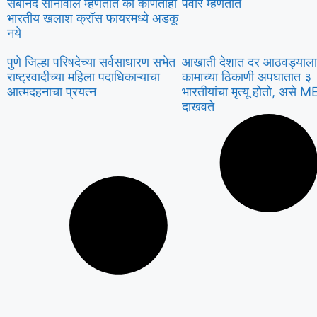
सर्बानंद सोनोवाल म्हणतात की कोणताही
पवार म्हणतात
भारतीय खलाश क्रॉस फायरमध्ये अडकू
नये
पुणे जिल्हा परिषदेच्या सर्वसाधारण सभेत
आखाती देशात दर आठवड्याला
राष्ट्रवादीच्या महिला पदाधिकाऱ्याचा
कामाच्या ठिकाणी अपघातात ३
आत्मदहनाचा प्रयत्न
भारतीयांचा मृत्यू होतो, असे M
दाखवते