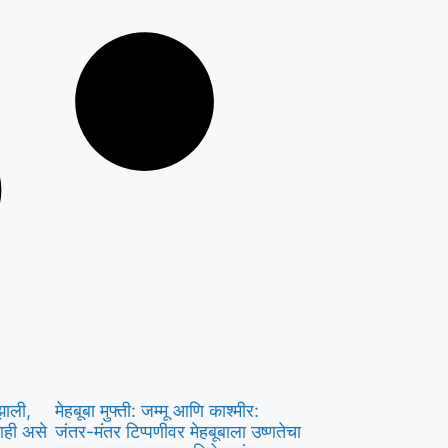
झाली,
मेहबूबा मुफ्ती: जम्मू आणि काश्मीर:
ाही असे
जंतर-मंतर टिप्पणीवर मेहबूबाला उष्णतेचा