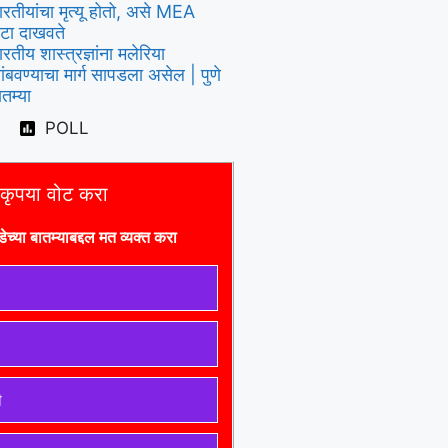
ारतीयांचा मृत्यू होतो, असे MEA
ेटा दाखवते
ारतीय शास्त्रज्ञांना मलेरिया
ांबवण्याचा मार्ग सापडला असेल | पुणे
ातम्या
POLL
कृपया वोट करा
डे
च्या बातम्याबद्दल मत व्यक्त करा
ी