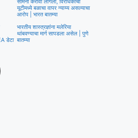
सामना करावा लागला, विरोधकांचा
यूटीमध्ये बळाचा वापर न्याय्य असल्याचा
आरोप | भारत बातम्या
भारतीय शास्त्रज्ञांना मलेरिया
थांबवण्याचा मार्ग सापडला असेल | पुणे
EA डेटा
बातम्या