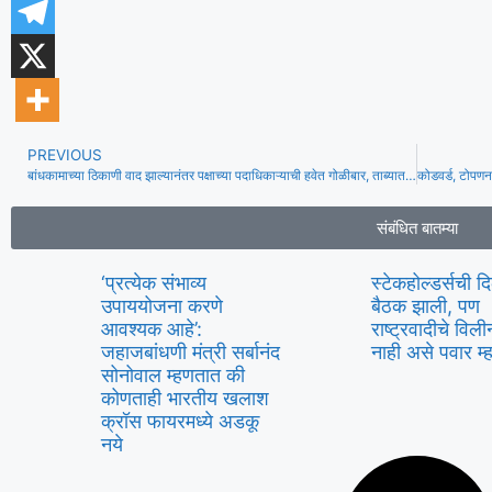
PREVIOUS
बांधकामाच्या ठिकाणी वाद झाल्यानंतर पक्षाच्या पदाधिकाऱ्याची हवेत गोळीबार, ताब्यात घेतले
संबंधित बातम्या
‘प्रत्येक संभाव्य
स्टेकहोल्डर्सची द
उपाययोजना करणे
बैठक झाली, पण
आवश्यक आहे’:
राष्ट्रवादीचे वि
जहाजबांधणी मंत्री सर्बानंद
नाही असे पवार म
सोनोवाल म्हणतात की
कोणताही भारतीय खलाश
क्रॉस फायरमध्ये अडकू
नये