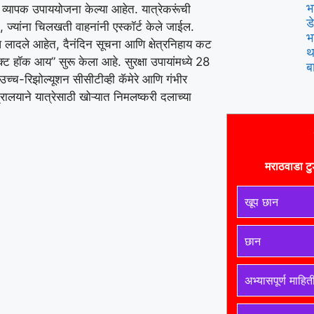
भ
 व्यापक उपाययोजना केल्या आहेत. यात्रेकरूंची
ड
 ज्यांना चिलखती वाहनांनी एस्कॉर्ट केले जाईल.
भ
ध लादले आहेत, दैनंदिन सूचना आणि क्षेत्रनिहाय कट
थ
्ट हॉक आय” सुरू केला आहे. सुरक्षा उपायांमध्ये 28
ब
 उच्च-रिझोल्यूशन सीसीटीव्ही कॅमेरे आणि गंभीर
रालयाने यात्रेसाठी खोऱ्यात निमलष्करी दलाच्या
मराठवाडा टु
खूप छान
छान
अभ्यासपूर्ण माहित