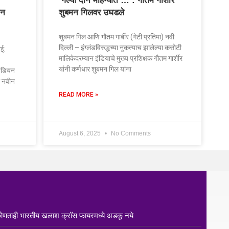
‘गेल्या दोन महिन्यांत …’: गौतम गार्शीर
टन
शुबमन गिलवर उघडले
शुबमन गिल आणि गौतम गार्बीर (गेटी प्रतिमा) नवी
दिल्ली – इंग्लंडविरुद्धच्या नुकत्याच झालेल्या कसोटी
ई:
मालिकेदरम्यान इंडियाचे मुख्य प्रशिक्षक गौतम गार्शीर
यांनी कर्णधार शुबमन गिल यांना
ंडियन
ी नवीन
READ MORE »
August 6, 2025
No Comments
ी कोणताही भारतीय खलाश क्रॉस फायरमध्ये अडकू नये