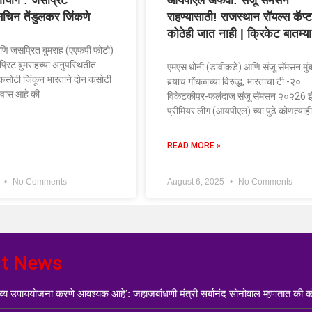
ायोग’: जसप्रिट
आयपीएल अफवा: संजू सॅमसन
सचिन तेंडुलकर जिंकणे
राहण्यासाठी! राजस्थान रॉयल्स कॅप्
कोठेही जात नाही | क्रिकेट बातम्या
णि जसप्रित बुमराह (एएफपी फोटो)
्रिट बुमराहच्या अनुपस्थितीत
एमएस धोनी (डावीकडे) आणि संजू सॅमसन मुंब
ोन कसोटी जिंकून भारताने दोन कसोटी
बर्‍याच गोंधळाच्या विरूद्ध, भारताचा टी -२०
्वास आहे की
विकेटकीपर-फलंदाज संजू सॅमसन २०२26 इ
प्रीमियर लीग (आयपीएल) च्या पुढे कोणत्याह
READ MORE »
5
No Comments
August 6, 2025
No Comments
st News
ंभाव्य उपाययोजना करणे आवश्यक आहे’: जहाजबांधणी मंत्री सर्बानंद सोनोवाल म्हणतात क