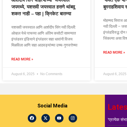
आर्शदीप सिंग चाहत्यांच्या ‘जयस्वाल’
‘फक्त एक योग
जपमध्ये, यशसवी जयस्वाल हसणे थांबवू
बुमराहशिवाय 
शकत नाही – पहा | क्रिकेट बातम्या
मोहम्मद सिराज आ
नवी दिल्ली – जसप
यशसवी जयस्वाल आणि आर्शदीप सिंग नवी दिल्ली:
इंग्लंडविरुद्ध द
ओव्हल येथे पाचव्या आणि अंतिम कसोटी सामन्यात
जिंकल्या असा विश
इंग्लंडवर इंडियाने इंग्लंडवर सहा धावांनी विजय
मिळविला आणि सहा आठवड्यांच्या उच्च-गुणवत्तेच्या
READ MORE »
READ MORE »
August 6, 2025
No Comments
August 6, 202
Late
Social Media
‘प्रत्येक स