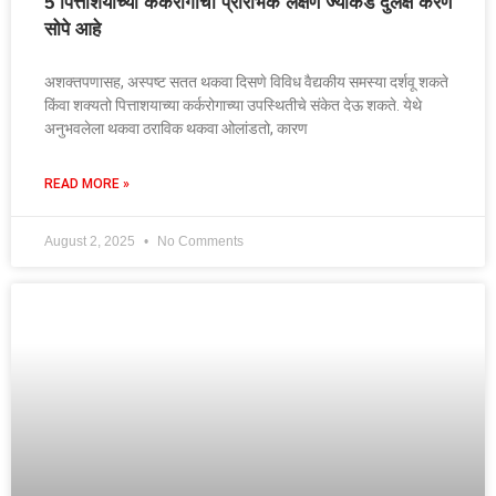
5 पित्ताशयाच्या कर्करोगाची प्रारंभिक लक्षणे ज्याकडे दुर्लक्ष करणे
सोपे आहे
अशक्तपणासह, अस्पष्ट सतत थकवा दिसणे विविध वैद्यकीय समस्या दर्शवू शकते
किंवा शक्यतो पित्ताशयाच्या कर्करोगाच्या उपस्थितीचे संकेत देऊ शकते. येथे
अनुभवलेला थकवा ठराविक थकवा ओलांडतो, कारण
READ MORE »
August 2, 2025
No Comments