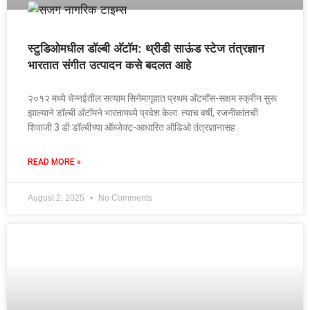
स्टुडिओमधील डॉल्बी अ‍ॅटॉम: थ्रीडी साऊंड स्टेज तंत्रज्ञान
भारतात संगीत उत्पादन कसे बदलत आहे
२०१२ मध्ये चेन्नईतील सत्याम सिनेमागृहात प्रथम अ‍ॅटमॉस-सक्षम स्क्रीन सुरू
झाल्याने डॉल्बी अ‍ॅटॉमने भारतामध्ये प्रवेश केला. त्याच वर्षी, रजनीकांतची
शिवाजी 3 डी डॉल्बीच्या ऑब्जेक्ट-आधारित ऑडिओ तंत्रज्ञानासह
READ MORE »
August 2, 2025
No Comments