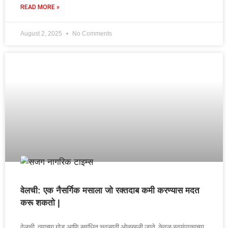
READ MORE »
August 2, 2025
No Comments
वेलची: एक नैसर्गिक मसाला जो रक्तदाब कमी करण्यास मदत
करू शकतो |
वेलची, त्याच्या गोड आणि सुगंधित चवसाठी ओळखली जाते, केवळ स्वयंपाकाच्या