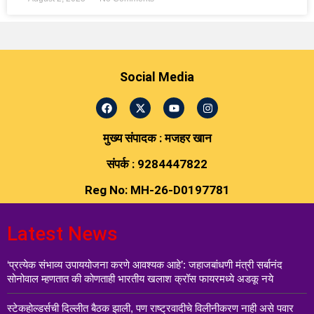
Social Media
मुख्य संपादक : मजहर खान
संपर्क : 9284447822
Reg No: MH-26-D0197781
Latest News
‘प्रत्येक संभाव्य उपाययोजना करणे आवश्यक आहे’: जहाजबांधणी मंत्री सर्बानंद
सोनोवाल म्हणतात की कोणताही भारतीय खलाश क्रॉस फायरमध्ये अडकू नये
स्टेकहोल्डर्सची दिल्लीत बैठक झाली, पण राष्ट्रवादीचे विलीनीकरण नाही असे पवार