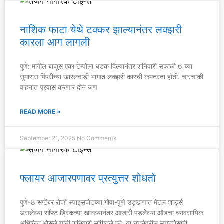
नाशिक फाटा येथे टक्कर झाल्यानंतर लक्झरी
कारला आग लागली
पुणे: मागील बाजूस एका टेम्पोला धडक दिल्यानंतर शनिवारी सकाळी 6 च्या
सुमारास पिंपरीच्या खारलवाडी भागात लक्झरी कारची कमतरता होती. चारचाकी
वाहनात प्रवास करणारे दोन जण
READ MORE »
September 21, 2025
No Comments
फ्लायर आजारपणावर प्रत्युत्तर शोधतो
पुणे-8 सप्टेंबर रोजी स्पाइसजेटच्या गोवा-पुणे उड्डाणात मेटल शार्ड्स
असलेल्या सॉफ्ट ड्रिंकच्या खाल्ल्यानंतर आजारी पडलेल्या औंडचा व्यावसायिक
अभिजित भोसले यांनी शनिवारी सांगितले की, या घटनेवरील स्पष्टतेसाठी