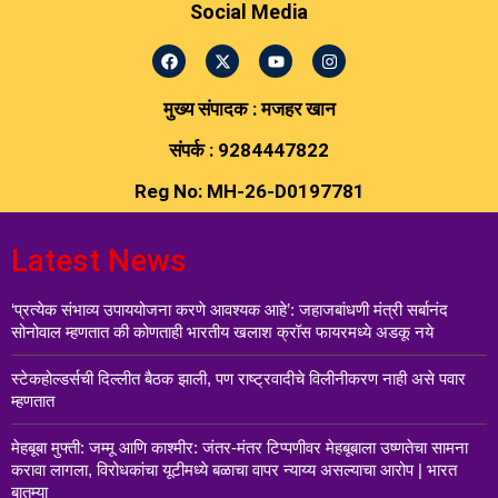
Social Media
मुख्य संपादक : मजहर खान
संपर्क : 9284447822
Reg No: MH-26-D0197781
Latest News
‘प्रत्येक संभाव्य उपाययोजना करणे आवश्यक आहे’: जहाजबांधणी मंत्री सर्बानंद
सोनोवाल म्हणतात की कोणताही भारतीय खलाश क्रॉस फायरमध्ये अडकू नये
स्टेकहोल्डर्सची दिल्लीत बैठक झाली, पण राष्ट्रवादीचे विलीनीकरण नाही असे पवार
म्हणतात
मेहबूबा मुफ्ती: जम्मू आणि काश्मीर: जंतर-मंतर टिप्पणीवर मेहबूबाला उष्णतेचा सामना
करावा लागला, विरोधकांचा यूटीमध्ये बळाचा वापर न्याय्य असल्याचा आरोप | भारत
बातम्या