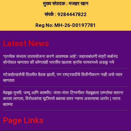
मुख्य संपादक : मजहर खान
संपर्क : 9284447822
Reg No: MH-26-D0197781
Latest News
‘प्रत्येक संभाव्य उपाययोजना करणे आवश्यक आहे’: जहाजबांधणी मंत्री सर्बानंद
सोनोवाल म्हणतात की कोणताही भारतीय खलाश क्रॉस फायरमध्ये अडकू नये
स्टेकहोल्डर्सची दिल्लीत बैठक झाली, पण राष्ट्रवादीचे विलीनीकरण नाही असे पवार
म्हणतात
मेहबूबा मुफ्ती: जम्मू आणि काश्मीर: जंतर-मंतर टिप्पणीवर मेहबूबाला उष्णतेचा सामना
करावा लागला, विरोधकांचा यूटीमध्ये बळाचा वापर न्याय्य असल्याचा आरोप | भारत
बातम्या
Page Links