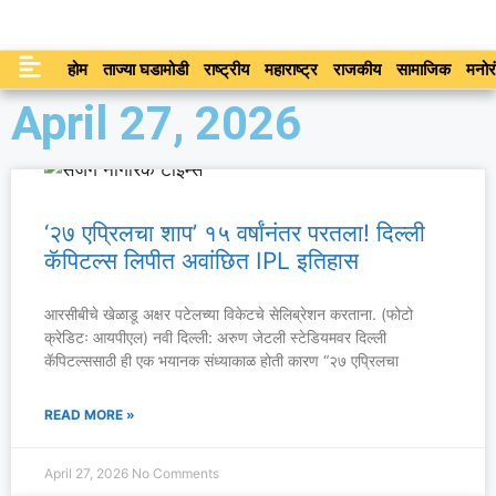
होम
ताज्या घडामोडी
राष्ट्रीय
महाराष्ट्र
राजकीय
सामाजिक
मनोर
April 27, 2026
‘२७ एप्रिलचा शाप’ १५ वर्षांनंतर परतला! दिल्ली
कॅपिटल्स लिपीत अवांछित IPL इतिहास
आरसीबीचे खेळाडू अक्षर पटेलच्या विकेटचे सेलिब्रेशन करताना. (फोटो
क्रेडिटः आयपीएल) नवी दिल्ली: अरुण जेटली स्टेडियमवर दिल्ली
कॅपिटल्ससाठी ही एक भयानक संध्याकाळ होती कारण “२७ एप्रिलचा
READ MORE »
April 27, 2026
No Comments