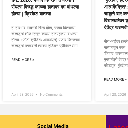
IPL 2026: पंजाब किंग्सने राजस्थान
‘पुस्तके, इंटर
रॉयल्स विरुद्ध काळ्या हातावर का बांधल्या
आत्मकेंद्रित’:
होत्या | क्रिकेट बातम्या
चाकूने वार करण
विचारधारेवर कृ
देवेंद्र फडणवी
हा हावभाव आदराचे चिन्ह होता, पंजाब किंग्जच्या
खेळाडूंनी शोक म्हणून काळ्या हातपट्ट्या बांधल्या
होत्या. (फोटो क्रेडिटः आयपीएल) पंजाब किंग्जच्या
मीरा-भाईंदर हल्ल
खेळाडूंनी मंगळवारी त्यांच्या इंडियन प्रीमियर लीग
माध्यमातून स्वत
‘जिहाद’ करण्याच्य
मुख्यमंत्री देवें
READ MORE »
कोल्हापूर: मुंबई
READ MORE »
April 28, 2026
No Comments
April 28, 2026
Late
Social Media