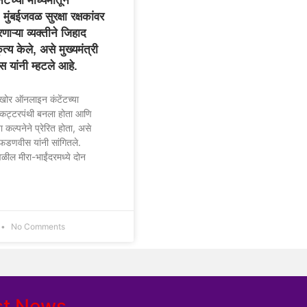
नेटच्या माध्यमातून
 मुंबईजवळ सुरक्षा रक्षकांवर
ाऱ्या व्यक्तीने जिहाद
त्य केले, असे मुख्यमंत्री
स यांनी म्हटले आहे.
ेखोर ऑनलाइन कंटेंटच्या
: कट्टरपंथी बनला होता आणि
ा कल्पनेने प्रेरित होता, असे
द्र फडणवीस यांनी सांगितले.
जवळील मीरा-भाईंदरमध्ये दोन
No Comments
st News