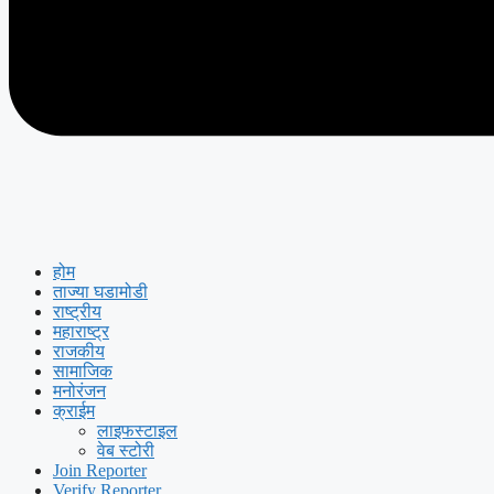
होम
ताज्या घडामोडी
राष्ट्रीय
महाराष्ट्र
राजकीय
सामाजिक
मनोरंजन
क्राईम
लाइफस्टाइल
वेब स्टोरी
Join Reporter
Verify Reporter