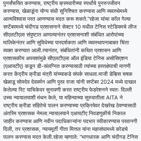
पुनर्संचयित करण्यास, राष्ट्रीय क्रमवारीच्या स्पर्धांचे पुनरुज्जीवन
करण्यास, खेळाडूंना योग्य संधी सुनिश्चित करण्यास आणि व्यवस्थेमध्ये
आत्मविश्वास परत आणण्यास मदत करू शकते.”
रहेजा यांचा कॉल गेल्या
सप्टेंबरमध्ये चंदीगड प्रशासनाने सेक्टर 10 मधील टेनिस स्टेडियमचे लीज
सीएलटीएला संपुष्टात आणल्यानंतर प्रशासनाशी संबंधित आरोपांच्या
मालिकेनंतर आणि सुविधेच्या पारदर्शकता आणि व्यवस्थापनाबाबत चिंता
व्यक्त करण्यात आली.
त्यानंतर, संबंधितांनी कथित प्रशासन आणि
प्रशासकीय अपयशांमुळे सीएलटीएला ऑल इंडिया टेनिस असोसिएशन
(एआयटीए) कडून डी-संलग्नित करण्यासाठी त्यांच्या हस्तक्षेपाची मागणी
करत केंद्रीय क्रीडा मंत्री यांच्याकडे संपर्क साधला.
माजी डेव्हिस चषक
खेळाडू सोमदेव देववर्मन आणि पुरव राजा यांनी सप्टेंबर 2024 मध्ये दाखल
केलेल्या रिट याचिकेवर सुनावणी करत राष्ट्रीय फेडरेशनने स्वतः दिल्ली
उच्च न्यायालयाशी मंथन केले, या महिन्याच्या सुरुवातीला AITA ने
राष्ट्रीय क्रीडा संहितेचे पालन करण्याच्या प्रक्रियेवर देखरेख ठेवण्यासाठी
अंतरिम प्रशासक नेमला.
न्यायालयाने एआयटीए निवडणुकीचे निकाल
जाहीर करण्यास आणि नवीन पदाधिकाऱ्यांना पदभार स्वीकारण्यास परवानगी
दिली, तर प्रशासक, न्यायमूर्ती गीता मित्तल यांना महासंघामध्ये कोडचे
पालन करण्यास मदत केली.
रहेजा म्हणाले: “भागधारक आणि चंदीगड टेनिस