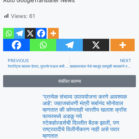
Auto GoogleTranslater News
Views:
61
PREVIOUS
NEXT
रेस्टॉरंट्स सवलत देतात, दुपारचे पाऊल कमी होते म्हणून फूड डिलिव्हरी वाढते
खडकवासला येथे मद्यधुंद एसयूव्ही चालकाने स्कूटरला धडक दिल्याने 4 वर्षाच्या मुलाचा मृत्यू, आई जखमी
संबंधित बातम्या
‘प्रत्येक संभाव्य उपाययोजना करणे आवश्यक
आहे’: जहाजबांधणी मंत्री सर्बानंद सोनोवाल
म्हणतात की कोणताही भारतीय खलाश क्रॉस
फायरमध्ये अडकू नये
स्टेकहोल्डर्सची दिल्लीत बैठक झाली, पण
राष्ट्रवादीचे विलीनीकरण नाही असे पवार
म्हणतात