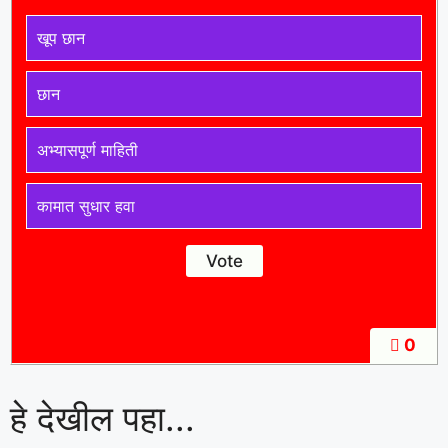
खूप छान
छान
अभ्यासपूर्ण माहिती
कामात सुधार हवा
0
हे देखील पहा...