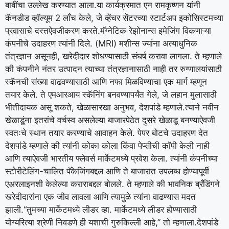
बाबींचा उल्लेख करण्यात आला.
या कार्यक्रमात एन रामकृष्णन यांनी
कॅनडीड व्हॉल्यूम 2 ​​लाँच केले, जे व्हेंचर सेंटरच्या स्टार्टअप इकोसिस्टमच्या
प्रवासाचे दस्तऐवजीकरण करते.
मॅग्नेटिक रेझोनान्स इमेजिंग विकणाऱ्या
कंपनीचे उदाहरण त्यांनी दिले.
(MRI) मशीन्स ज्यांना अत्याधुनिक
तंत्रज्ञान असूनही, खरेदीदार शोधण्यासाठी संघर्ष करावा लागला. ते म्हणाले
की कंपनीने नंतर उत्पादन त्याच्या तंत्रज्ञानासाठी नाही तर रुग्णालयांसाठी
स्कॅनची संख्या वाढवण्यासाठी आणि नफा मिळविण्याचा एक मार्ग म्हणून
तयार केले. ते एमआरआय स्कॅनिंग बनवण्यापर्यंत गेले, जे लहान मुलासाठी
भीतीदायक असू शकते, खेळासारखा अनुभव, देशपांडे म्हणाले.
त्याने नवीन
खेळाडूंना इतरांचे वर्चस्व असलेल्या बाजारपेठेत दुसरे खेळाडू बनण्याऐवजी
स्वतःचे स्थान तयार करण्याचे आवाहन केले. पेपर बोटचे उदाहरण देत
देशपांडे म्हणाले की त्यांनी कोका कोला किंवा पेप्सीची कॉपी केली नाही
आणि त्याऐवजी भारतीय फ्लेवर्स मार्केटमध्ये प्रवेश केला. त्यांनी कंपनीच्या
स्टोरीटेलिंग-चालित पॅकेजिंगबद्दल आणि ते बाजारात उपलब्ध होण्यापूर्वी
एअरलाइनशी केलेल्या कराराबद्दल बोलले. ते म्हणाले की भावनिक ब्रँडिंगने
खरेदीदारांना एक जीव लावला आणि त्यामुळे त्यांना वाढण्यास मदत
झाली.
“तुमच्या मार्केटमध्ये लीडर व्हा. मार्केटमध्ये लीडर होण्यासाठी
योग्यरित्या श्रेणी निवडणे ही यशाची गुरुकिल्ली आहे,” तो म्हणाला.
देशपांडे