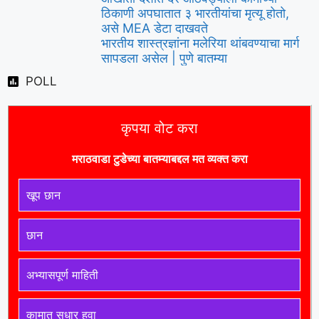
ठिकाणी अपघातात ३ भारतीयांचा मृत्यू होतो,
असे MEA डेटा दाखवते
भारतीय शास्त्रज्ञांना मलेरिया थांबवण्याचा मार्ग
सापडला असेल | पुणे बातम्या
POLL
कृपया वोट करा
मराठवाडा टुडे
च्या बातम्याबद्दल मत व्यक्त करा
खूप छान
छान
अभ्यासपूर्ण माहिती
कामात सुधार हवा