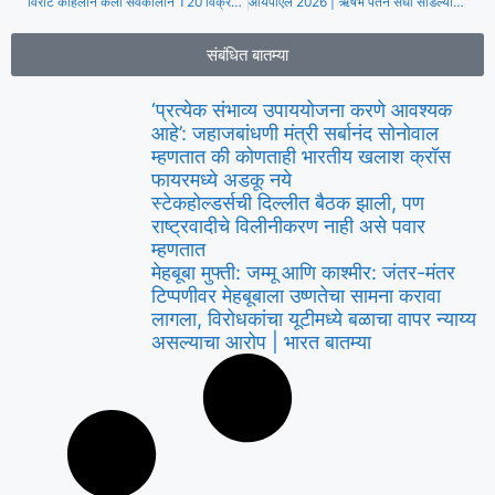
विराट कोहलीने केला सर्वकालीन T20 विक्रम, बाबर आझम आणि ख्रिस गेलला मागे टाकले | क्रिकेट बातम्या
आयपीएल 2026 | ऋषभ पंतने संधी सोडल्यानंतर अर्जुन तेंडुलकरचा आनंद निराशेत बदलला – पहा
संबंधित बातम्या
‘प्रत्येक संभाव्य उपाययोजना करणे आवश्यक
आहे’: जहाजबांधणी मंत्री सर्बानंद सोनोवाल
म्हणतात की कोणताही भारतीय खलाश क्रॉस
फायरमध्ये अडकू नये
स्टेकहोल्डर्सची दिल्लीत बैठक झाली, पण
राष्ट्रवादीचे विलीनीकरण नाही असे पवार
म्हणतात
मेहबूबा मुफ्ती: जम्मू आणि काश्मीर: जंतर-मंतर
टिप्पणीवर मेहबूबाला उष्णतेचा सामना करावा
लागला, विरोधकांचा यूटीमध्ये बळाचा वापर न्याय्य
असल्याचा आरोप | भारत बातम्या