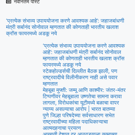
नवीनतम पोस्ट
‘प्रत्येक संभाव्य उपाययोजना करणे आवश्यक आहे’: जहाजबांधणी
मंत्री सर्बानंद सोनोवाल म्हणतात की कोणताही भारतीय खलाश
क्रॉस फायरमध्ये अडकू नये
‘प्रत्येक संभाव्य उपाययोजना करणे आवश्यक
आहे’: जहाजबांधणी मंत्री सर्बानंद सोनोवाल
म्हणतात की कोणताही भारतीय खलाश क्रॉस
फायरमध्ये अडकू नये
स्टेकहोल्डर्सची दिल्लीत बैठक झाली, पण
राष्ट्रवादीचे विलीनीकरण नाही असे पवार
म्हणतात
मेहबूबा मुफ्ती: जम्मू आणि काश्मीर: जंतर-मंतर
टिप्पणीवर मेहबूबाला उष्णतेचा सामना करावा
लागला, विरोधकांचा यूटीमध्ये बळाचा वापर
न्याय्य असल्याचा आरोप | भारत बातम्या
पुणे जिल्हा परिषदेच्या सर्वसाधारण सभेत
राष्ट्रवादीच्या महिला पदाधिकाऱ्याचा
आत्मदहनाचा प्रयत्न
आखाती देशात दर आठवड्याला कामाच्या