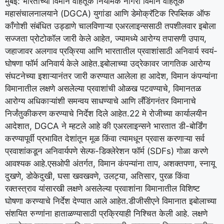
मुंबई: भारताच्या विमान वाहतूक नियामक नागरी विमान वाहतूक
महासंचालनालयाने (DGCA) युगांडा आणि डेमोक्रॅटिक रिपब्लिक ऑफ
काँगोशी संबंधित उड्डाणे चालविणाऱ्या एअरलाइन्ससाठी तपशीलवार इबोला
सज्जता प्रोटोकॉल जारी केले आहेत, ज्यामध्ये आरोग्य तपासणी उपाय,
जहाजावर अलगाव प्रक्रिया आणि भारतातील प्रवाशांसाठी अनिवार्य स्वयं-
घोषणा फॉर्म अनिवार्य केले आहेत.
इबोलाच्या उद्रेकावर जागतिक आरोग्य
संघटनेच्या इशाऱ्यानंतर जारी करण्यात आलेला हा आदेश, विमान कंपन्यांना
विमानातील लक्षणे असलेल्या प्रवाशांची ओळख पटवण्याचे, विमानतळ
आरोग्य अधिकाऱ्यांशी समन्वय साधण्याचे आणि लँडिंगनंतर विमानाचे
निर्जंतुकीकरण करण्याचे निर्देश दिले आहेत.
22 मे रोजीच्या कार्यालयीन
आदेशात, DGCA ने म्हटले आहे की एअरलाइन्सने भारतात डी-बोर्डिंग
करण्यापूर्वी प्रभावित देशांतून मूळ किंवा त्यामधून प्रवास करणाऱ्या सर्व
प्रवाशांकडून अनिवार्यपणे सेल्फ-डिक्लेरेशन फॉर्म (SDFs) गोळा करणे
आवश्यक आहे.
एसओपी अंतर्गत, विमान कंपन्यांना ताप, अशक्तपणा, स्नायू
दुखणे, डोकेदुखी, घसा खवखवणे, उलट्या, अतिसार, पुरळ किंवा
रक्तस्त्राव यांसारखी लक्षणे असलेल्या प्रवाशांना विमानातील विशिष्ट
घोषणा करण्याचे निर्देश देण्यात आले आहेत.
डीजीसीएने विमानात इबोलाच्या
संशयित रुग्णांना हाताळण्यासाठी प्रक्रियाही निश्चित केली आहे. लक्षणे