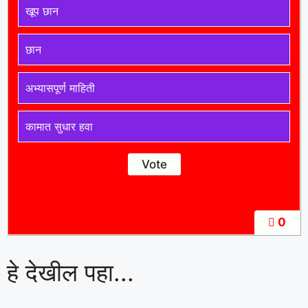
खूप छान
छान
अभ्यासपूर्ण माहिती
कामात सुधार हवा
0
हे देखील पहा...