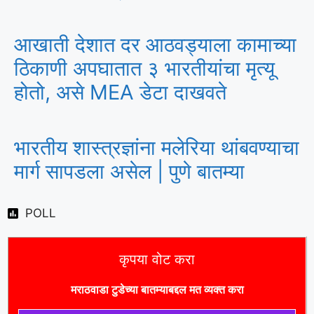
आखाती देशात दर आठवड्याला कामाच्या
ठिकाणी अपघातात ३ भारतीयांचा मृत्यू
होतो, असे MEA डेटा दाखवते
भारतीय शास्त्रज्ञांना मलेरिया थांबवण्याचा
मार्ग सापडला असेल | पुणे बातम्या
POLL
कृपया वोट करा
मराठवाडा टुडे
च्या बातम्याबद्दल मत व्यक्त करा