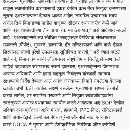
असलेल्या प्रवाशाला उपस्थित राहण्यासाठी, प्रवाशाला विमानाच्या मागील
बाजूस स्थानांतरित करण्यासाठी एकच केबिन क्रू मेंबर नियुक्त करण्याच्या
सूचना एअरलाइन्सना देण्यात आल्या आहेत.
“संशयित प्रवाशाला शक्य
असेल तिथे विमानाच्या मागील बाजूच्या सीटवर स्थानांतरीत केले जावे
आणि प्रवाशाभोवतीच्या तीन रांगा रिकाम्या ठेवाव्यात,” असे आदेशात म्हटले
आहे.
“एअरलाइन्सने सर्व संबंधित फ्लाइट्सवर वैयक्तिक संरक्षणात्मक
उपकरणे (पीपीई), मुखवटे, हातमोजे, हँड सॅनिटायझर्स आणि बायो-हॅझर्ड
डिस्पोजल बॅगची पुरेशी उपलब्धता सुनिश्चित करावी,” असे त्यात म्हटले
आहे की, विमान कंपन्यांनी लँडिंगनंतर संपूर्ण विमान निर्जंतुकीकरण केले
पाहिजे.
जहाजावर संशयास्पद संसर्ग झाल्यास, एअरलाईन्सना विमानतळ
आरोग्य अधिकारी आणि हवाई वाहतूक नियंत्रण यांच्याशी समन्वय
साधण्याचे निर्देश देण्यात आले आहेत जेणेकरून विमाने नेमलेल्या वेगळ्या
खाडीत उभी केली जातील. लक्षणे नसलेल्या प्रवाशांना प्रथम डि-बोर्ड
करावे लागेल, तर संशयित प्रकरणे आणि नियुक्त काळजीवाहकांना
स्वतंत्रपणे आरोग्य पथकांच्या स्वाधीन करणे आवश्यक आहे.
SOP देखील
लक्ष्यित क्रू प्रशिक्षण आणि मास्क, हातमोजे, PPE किट, सॅनिटायझर्स
आणि बायो-हॅझर्ड डिस्पोजल बॅगचा पुरेसा ऑनबोर्ड साठा अनिवार्य
करते.
DGCA ने युगांडा आणि डेमोक्रॅटिक रिपब्लिक ऑफ काँगोशी