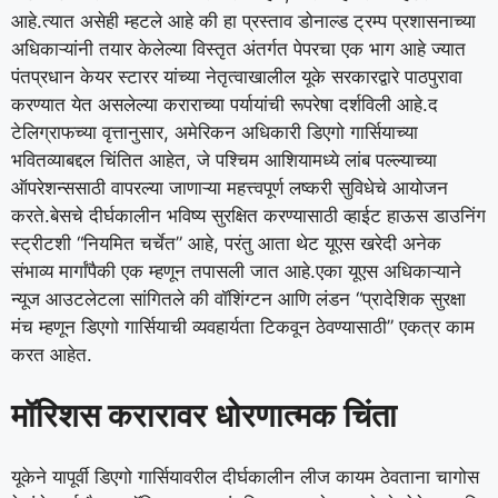
आहे.
त्यात असेही म्हटले आहे की हा प्रस्ताव डोनाल्ड ट्रम्प प्रशासनाच्या
अधिकाऱ्यांनी तयार केलेल्या विस्तृत अंतर्गत पेपरचा एक भाग आहे ज्यात
पंतप्रधान केयर स्टारर यांच्या नेतृत्वाखालील यूके सरकारद्वारे पाठपुरावा
करण्यात येत असलेल्या कराराच्या पर्यायांची रूपरेषा दर्शविली आहे.
द
टेलिग्राफच्या वृत्तानुसार, अमेरिकन अधिकारी डिएगो गार्सियाच्या
भवितव्याबद्दल चिंतित आहेत, जे पश्चिम आशियामध्ये लांब पल्ल्याच्या
ऑपरेशन्ससाठी वापरल्या जाणाऱ्या महत्त्वपूर्ण लष्करी सुविधेचे आयोजन
करते.
बेसचे दीर्घकालीन भविष्य सुरक्षित करण्यासाठी व्हाईट हाऊस डाउनिंग
स्ट्रीटशी “नियमित चर्चेत” आहे, परंतु आता थेट यूएस खरेदी अनेक
संभाव्य मार्गांपैकी एक म्हणून तपासली जात आहे.
एका यूएस अधिकाऱ्याने
न्यूज आउटलेटला सांगितले की वॉशिंग्टन आणि लंडन “प्रादेशिक सुरक्षा
मंच म्हणून डिएगो गार्सियाची व्यवहार्यता टिकवून ठेवण्यासाठी” एकत्र काम
करत आहेत.
मॉरिशस करारावर धोरणात्मक चिंता
यूकेने यापूर्वी डिएगो गार्सियावरील दीर्घकालीन लीज कायम ठेवताना चागोस