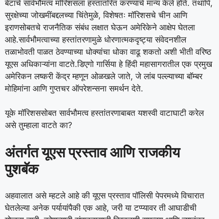
बेटांचे सार्वभौमत्व मॉरिशसला हस्तांतरित करण्याचे मान्य केले होते. तथापि,
सुरक्षेच्या जोखमींबद्दलच्या चिंतेमुळे, विशेषतः मॉरिशसचे चीन आणि
इराणसोबतचे राजनैतिक संबंध लक्षात घेऊन अमेरिकेने आक्षेप घेतला
आहे.
सार्वभौमत्वाच्या हस्तांतरणामुळे धोरणात्मकदृष्ट्या संवेदनशील
तळाभोवती पाळत ठेवण्याच्या धोक्यांचा धोका वाढू शकतो अशी भीती वरिष्ठ
यूएस अधिकाऱ्यांना वाटते.
डिएगो गार्सिया हे हिंदी महासागरातील एक प्रमुख
अमेरिकन लष्करी केंद्र म्हणून ओळखले जाते, जे लांब पल्ल्याच्या बॉम्बर
मोहिमांना आणि गुप्तचर ऑपरेशन्सना समर्थन देते.
यूके मॉरिशससोबत सार्वभौमत्व हस्तांतरणाबाबत यशस्वी वाटाघाटी करेल
असे तुम्हाला वाटते का?
अंतर्गत यूएस प्रस्ताव आणि राजकीय
पुशबॅक
अहवालात असे म्हटले आहे की यूएस प्रस्ताव पॉलिसी पेपरमध्ये विचारात
घेतलेल्या अनेक पर्यायांपैकी एक आहे, जरी या टप्प्यावर ती आघाडीची