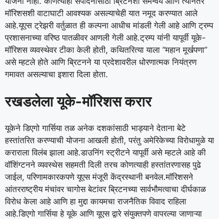
योजना नाही. कोणत्याही संपादनासाठी ब्रिटनशी समन्वय आणि त्यानंतर
मॉरिशसशी वाटाघाटी आवश्यक असल्याचेही यात नमूद करण्यात आले
आहे.
यूएस ट्रेझरी वर्तुळात ही कल्पना आधीच मांडली गेली आहे आणि ट्रम्प
प्रशासनाच्या वरिष्ठ पातळीवर आणली गेली आहे.
ट्रम्प यांनी यापूर्वी यूके-
मॉरिशस व्यवस्थेवर टीका केली होती, कथितरित्या याला “महान मूर्खपणा”
असे म्हटले होते आणि ब्रिटनने या प्रदेशावरील धोरणात्मक नियंत्रण
गमावत असल्याचा इशारा दिला होता.
रखडलेला यूके-मॉरिशस करार
यूकेने डिएगो गार्सिया तळ अनेक दशकांसाठी भाड्याने देताना बेटे
हस्तांतरित करण्याची योजना आखली होती, परंतु अमेरिकेच्या विरोधामुळे या
कराराला विलंब झाला आहे.
डाउनिंग स्ट्रीटने यापूर्वी असे म्हटले आहे की
वॉशिंग्टनने व्यवस्थेस सहमती दिली तरच कोणत्याही हस्तांतरणासह पुढे
जाईल, परिणामकारकपणे यूएस मंजूरी केंद्रस्थानी बनवेल.
मॉरिशसने
आंतरराष्ट्रीय मंचांवर चागोस बेटांवर ब्रिटनच्या सार्वभौमत्वाचा दीर्घकाळ
विरोध केला आहे आणि हा मुद्दा कायमचा राजनैतिक विवाद राहिला
आहे.
डिएगो गार्सिया हे यूके आणि यूएस द्वारे संयुक्तपणे वापरल्या जाणाऱ्या