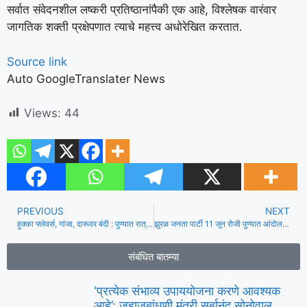
सर्वात संवेदनशील लष्करी प्रतिष्ठानांपैकी एक आहे, विश्लेषक वारंवार
जागतिक शक्ती प्रक्षेपणात त्याचे महत्त्व अधोरेखित करतात.
Source link
Auto GoogleTranslater News
Views:
44
PREVIOUS
NEXT
हुक्का फ्लेवर्स, गांजा, दारूवर बंदी : पुण्यात रात्री उशिरा पार्टी छाप्यात 107 पुरुष, 49 महिला ताब्यात
झुरळ जनता पार्टी 11 जून रोजी पुण्यात आंदोलन करणार, धर्मेंद्र प्रधान यांचा राजीनामा मागणार
संबंधित बातम्या
‘प्रत्येक संभाव्य उपाययोजना करणे आवश्यक
आहे’: जहाजबांधणी मंत्री सर्बानंद सोनोवाल