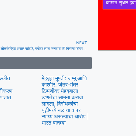
कामात सुधार हवा
NEXT
शहरांचे नियोजन लोककेंद्रित असले पाहिजे, मनोहर लाल म्हणतात की ब्रिक्स फोरमने शहरी करार स्वीकारला
िल्लीत
मेहबूबा मुफ्ती: जम्मू आणि
काश्मीर: जंतर-मंतर
लीनीकरण
टिप्पणीवर मेहबूबाला
्हणतात
उष्णतेचा सामना करावा
लागला, विरोधकांचा
यूटीमध्ये बळाचा वापर
न्याय्य असल्याचा आरोप |
भारत बातम्या