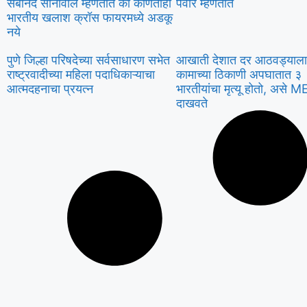
सर्बानंद सोनोवाल म्हणतात की कोणताही
पवार म्हणतात
भारतीय खलाश क्रॉस फायरमध्ये अडकू
नये
पुणे जिल्हा परिषदेच्या सर्वसाधारण सभेत
आखाती देशात दर आठवड्याला
राष्ट्रवादीच्या महिला पदाधिकाऱ्याचा
कामाच्या ठिकाणी अपघातात ३
आत्मदहनाचा प्रयत्न
भारतीयांचा मृत्यू होतो, असे M
दाखवते