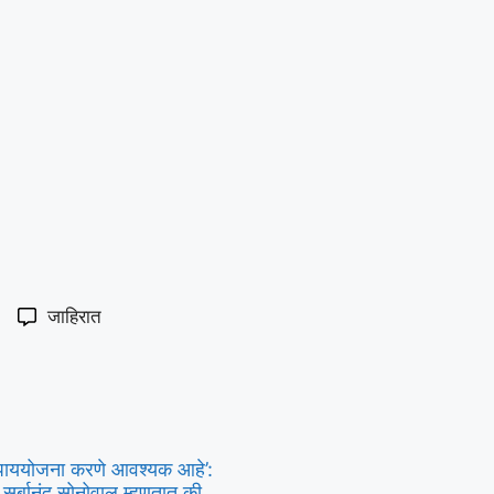
जाहिरात
य उपाययोजना करणे आवश्यक आहे’:
 सर्बानंद सोनोवाल म्हणतात की