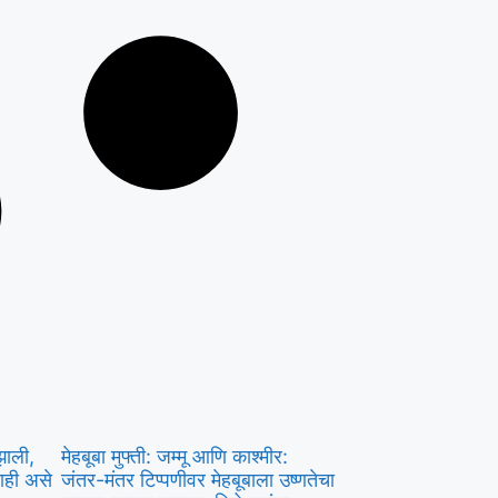
झाली,
मेहबूबा मुफ्ती: जम्मू आणि काश्मीर:
ाही असे
जंतर-मंतर टिप्पणीवर मेहबूबाला उष्णतेचा