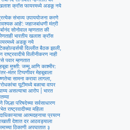
खलाश क्रॉस फायरमध्ये अडकू नये
प्रत्येक संभाव्य उपाययोजना करणे
वश्यक आहे’: जहाजबांधणी मंत्री
र्बानंद सोनोवाल म्हणतात की
ोणताही भारतीय खलाश क्रॉस
ायरमध्ये अडकू नये
्टेकहोल्डर्सची दिल्लीत बैठक झाली,
ण राष्ट्रवादीचे विलीनीकरण नाही
से पवार म्हणतात
ेहबूबा मुफ्ती: जम्मू आणि काश्मीर:
ंतर-मंतर टिप्पणीवर मेहबूबाला
ष्णतेचा सामना करावा लागला,
िरोधकांचा यूटीमध्ये बळाचा वापर
्याय्य असल्याचा आरोप | भारत
ातम्या
ुणे जिल्हा परिषदेच्या सर्वसाधारण
भेत राष्ट्रवादीच्या महिला
दाधिकाऱ्याचा आत्मदहनाचा प्रयत्न
खाती देशात दर आठवड्याला
ामाच्या ठिकाणी अपघातात ३