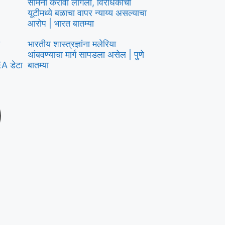
सामना करावा लागला, विरोधकांचा
यूटीमध्ये बळाचा वापर न्याय्य असल्याचा
आरोप | भारत बातम्या
भारतीय शास्त्रज्ञांना मलेरिया
थांबवण्याचा मार्ग सापडला असेल | पुणे
EA डेटा
बातम्या