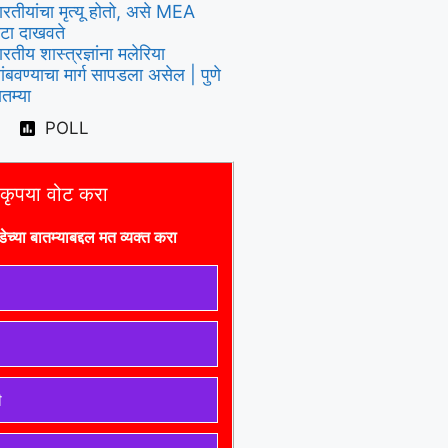
ारतीयांचा मृत्यू होतो, असे MEA
ेटा दाखवते
ारतीय शास्त्रज्ञांना मलेरिया
ांबवण्याचा मार्ग सापडला असेल | पुणे
ातम्या
POLL
कृपया वोट करा
डे
च्या बातम्याबद्दल मत व्यक्त करा
ी