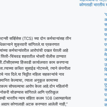
कोणताही भारतीय 
‘
आ
स
क
फ
सल्टन्सी सर्व्हिसेस (TCS) च्या दोन कर्मचाऱ्यांसह तीन
स
िकाऱ्याने शुक्रवारी सांगितले.
या प्रकरणात
प
अ
ंच्या कर्मचाऱ्यांवरील आरोपांची दखल घेतली आहे
म
रून पिंपरी-चिंचवड शहरातील भोसरी पोलीस ठाण्यात
ज
ी.
टीसीएसच्या हिंजवडी कार्यालयात काम करणाऱ्या
उ
ला.
त्याच्या कथित सुसाईड नोटमध्ये, त्याने कंपनीला
व
ाचे नाव दिले.
या चिठ्ठीत महिला सहकाऱ्यांचे नाव
न
ब
पमानित केल्याचा, त्याला अनुकूल कामाच्या
प
 प्रकल्प सोपवल्याचा आरोप केला आहे.
दोन महिलांनी
स
ीत नोकरी सोडण्यास सांगितले आणि प्रतिकूल
प
म्ही भारतीय न्याय संहिता कलम 108 (आत्महत्येला
आ
. अद्याप कोणालाही अटक करण्यात आलेली नाही,”
क