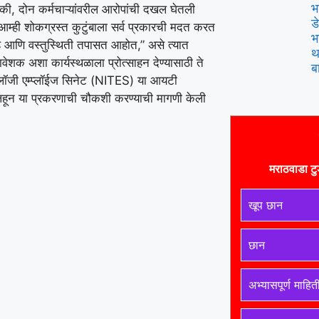
भ
की, दोन कर्मचाऱ्यांवरील आरोपांची दखल घेतली
ड
 आम्ही शोकग्रस्त कुटुंबाला सर्व प्रकारची मदत करत
भ
े आणि वस्तुस्थिती तपासत आहोत,” असे त्यात
थ
वेशक अशा कार्यस्थळाला प्रोत्साहन देण्यासाठी ते
ब
क्नॉलॉजी एम्प्लॉईज सिनेट (NITES) या आयटी
त्र लिहून या प्रकरणाची चौकशी करण्याची मागणी केली
मराठवाडा टु
खूप छान
छान
अभ्यासपूर्ण माहित