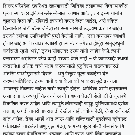
शिखर परिषदेला उपस्थित राहण्यासाठी जिनिव्हा तलावाच्या किनाऱ्यावरील
फ्रेंच स्पा शहर इव्हियन-लेस-बेन्सला जाणार आहेत, तर ट्रम्प यांनीच
खुलासा केला की, रविवारी इराणशी करार केला जाईल, असे संकेत
दिल्यानंतर जेडी व्हॅन्स जेनेव्हाच्या सन्मानासाठी उड्डाण करणार आहेत.
इराणने त्यांच्या उपस्थितीची पुष्टी केलेली नाही.
“उद्या करारावर स्वाक्षरी
होणार आहे आणि त्यावर स्वाक्षरी झाल्यानंतर लगेचच होर्मुझ सामुद्रधुनी
सर्वांसाठी खुली आहे,” ट्रुथ सोशलवर ट्रम्प यांनी जाहीर केले.
त्यांनी
कराराच्या अटींबद्दल बरेच काही प्रकट केले नाही – जे कोणत्याही स्थायी
करारापेक्षा अधिक चर्चा सक्षम करण्यासाठी युद्धविराम वाढवण्यासारखे
अंतरिम एमओयूसारखे दिसते – अणु पैलूवर यूएस चढाईला दंड
करण्याव्यतिरिक्त.
ट्रम्प यांनी दावा केला की या करारामुळे इराणला
अण्वस्त्रे मिळणार नाहीत याची खात्री होईल, अमेरिका आणि इस्रायलने
असा दावा करण्यापूर्वी तेहरानने आधीच शपथ घेतली होती की ते गुप्तपणे
विकसित करत आहेत आणि त्यामुळे कोणत्याही समृद्ध युरेनियममध्ये प्रवेश
नसावा, अगदी नागरी वापरासाठी देखील नाही.
“योग्य वेळी, जेव्हा सर्व काही
शांत असेल, तेव्हा आम्ही आत जाऊ आणि शक्तिशाली बुडलेल्या ग्रॅनाइट
पर्वताखाली गाडलेली अणु धूळ मिळवू, आमच्या सुंदर बी-2 बॉम्बर्स आणि
त्यांच्या हुशार वैमानिकांना धन्यवाद, आणि इराण असो किंवा युनायटेड