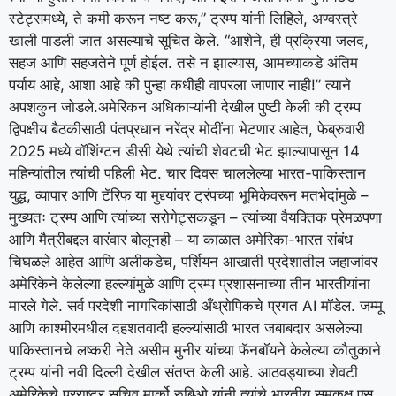
स्टेट्समध्ये, ते कमी करून नष्ट करू,” ट्रम्प यांनी लिहिले, अण्वस्त्रे
खाली पाडली जात असल्याचे सूचित केले.
“आशेने, ही प्रक्रिया जलद,
सहज आणि सहजतेने पूर्ण होईल. तसे न झाल्यास, आमच्याकडे अंतिम
पर्याय आहे, आशा आहे की पुन्हा कधीही वापरला जाणार नाही!” त्याने
अपशकुन जोडले.
अमेरिकन अधिकाऱ्यांनी देखील पुष्टी केली की ट्रम्प
द्विपक्षीय बैठकीसाठी पंतप्रधान नरेंद्र मोदींना भेटणार आहेत, फेब्रुवारी
2025 मध्ये वॉशिंग्टन डीसी येथे त्यांची शेवटची भेट झाल्यापासून 14
महिन्यांतील त्यांची पहिली भेट.
चार दिवस चाललेल्या भारत-पाकिस्तान
युद्ध, व्यापार आणि टॅरिफ या मुद्द्यांवर ट्रंपच्या भूमिकेवरून मतभेदांमुळे –
मुख्यतः ट्रम्प आणि त्यांच्या सरोगेट्सकडून – त्यांच्या वैयक्तिक प्रेमळपणा
आणि मैत्रीबद्दल वारंवार बोलूनही – या काळात अमेरिका-भारत संबंध
चिघळले आहेत आणि अलीकडेच, पर्शियन आखाती प्रदेशातील जहाजांवर
अमेरिकेने केलेल्या हल्ल्यांमुळे आणि ट्रम्प प्रशासनाच्या तीन भारतीयांना
मारले गेले. सर्व परदेशी नागरिकांसाठी अँथ्रोपिकचे प्रगत AI मॉडेल.
जम्मू
आणि काश्मीरमधील दहशतवादी हल्ल्यांसाठी भारत जबाबदार असलेल्या
पाकिस्तानचे लष्करी नेते असीम मुनीर यांच्या फॅनबॉयने केलेल्या कौतुकाने
ट्रम्प यांनी नवी दिल्ली देखील संतप्त केली आहे. आठवड्याच्या शेवटी
अमेरिकेचे परराष्ट्र सचिव मार्को रुबिओ यांनी त्यांचे भारतीय समकक्ष एस