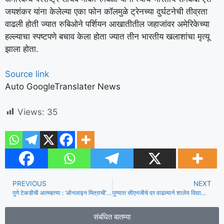
जयशंकर यांना केलेल्या एका फोन कॉलमुळे ट्रेनच्या दुर्घटनेची तीव्रता
वाढली होती ज्यात रुबिओने पर्शियन आखातीतील जहाजांवर अमेरिकेच्या
हल्ल्याचा स्पष्टपणे बचाव केला होता ज्यात तीन भारतीय खलाशांचा मृत्यू
झाला होता.
Source link
Auto GoogleTranslater News
Views:
35
PREVIOUS
NEXT
पुणे टेकडीची आत्महत्या : ‘ऑनलाइन मित्राची’ वैवाहिक वितुष्ट, रजेवरून महिला सहकाऱ्यांचा छळ; नवीन तपशील समोर येतात
पुण्यात सीएनजीचे दर वाढल्याने शालेय विद्यार्थ्यांना घेऊन जाणाऱ्या ऑटोचालकांनी शुल्क वाढवण्याची मागणी केली, पालकांची नाराजी
संबंधित बातम्या