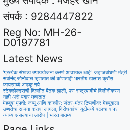
मुख्य संपादक : मजहर खान
संपर्क : 9284447822
Reg No: MH-26-
D0197781
Latest News
‘प्रत्येक संभाव्य उपाययोजना करणे आवश्यक आहे’: जहाजबांधणी मंत्री
सर्बानंद सोनोवाल म्हणतात की कोणताही भारतीय खलाश क्रॉस
फायरमध्ये अडकू नये
स्टेकहोल्डर्सची दिल्लीत बैठक झाली, पण राष्ट्रवादीचे विलीनीकरण
नाही असे पवार म्हणतात
मेहबूबा मुफ्ती: जम्मू आणि काश्मीर: जंतर-मंतर टिप्पणीवर मेहबूबाला
उष्णतेचा सामना करावा लागला, विरोधकांचा यूटीमध्ये बळाचा वापर
न्याय्य असल्याचा आरोप | भारत बातम्या
Page Links