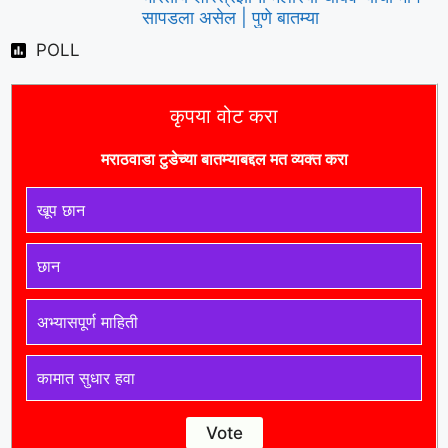
सापडला असेल | पुणे बातम्या
POLL
कृपया वोट करा
मराठवाडा टुडे
च्या बातम्याबद्दल मत व्यक्त करा
खूप छान
छान
अभ्यासपूर्ण माहिती
कामात सुधार हवा