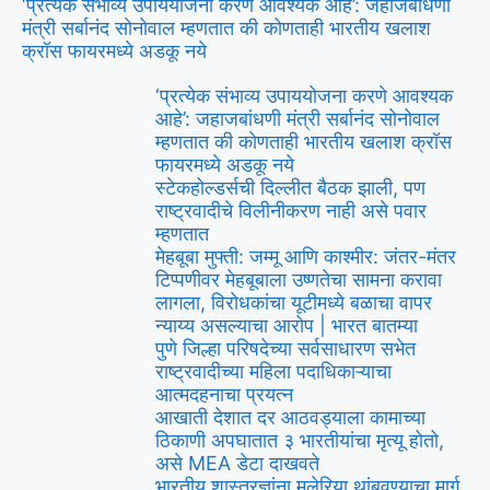
‘प्रत्येक संभाव्य उपाययोजना करणे आवश्यक आहे’: जहाजबांधणी
मंत्री सर्बानंद सोनोवाल म्हणतात की कोणताही भारतीय खलाश
क्रॉस फायरमध्ये अडकू नये
‘प्रत्येक संभाव्य उपाययोजना करणे आवश्यक
आहे’: जहाजबांधणी मंत्री सर्बानंद सोनोवाल
म्हणतात की कोणताही भारतीय खलाश क्रॉस
फायरमध्ये अडकू नये
स्टेकहोल्डर्सची दिल्लीत बैठक झाली, पण
राष्ट्रवादीचे विलीनीकरण नाही असे पवार
म्हणतात
मेहबूबा मुफ्ती: जम्मू आणि काश्मीर: जंतर-मंतर
टिप्पणीवर मेहबूबाला उष्णतेचा सामना करावा
लागला, विरोधकांचा यूटीमध्ये बळाचा वापर
न्याय्य असल्याचा आरोप | भारत बातम्या
पुणे जिल्हा परिषदेच्या सर्वसाधारण सभेत
राष्ट्रवादीच्या महिला पदाधिकाऱ्याचा
आत्मदहनाचा प्रयत्न
आखाती देशात दर आठवड्याला कामाच्या
ठिकाणी अपघातात ३ भारतीयांचा मृत्यू होतो,
असे MEA डेटा दाखवते
भारतीय शास्त्रज्ञांना मलेरिया थांबवण्याचा मार्ग