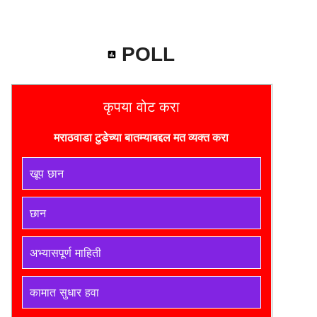
POLL
कृपया वोट करा
मराठवाडा टुडे
च्या बातम्याबद्दल मत व्यक्त करा
खूप छान
छान
अभ्यासपूर्ण माहिती
कामात सुधार हवा