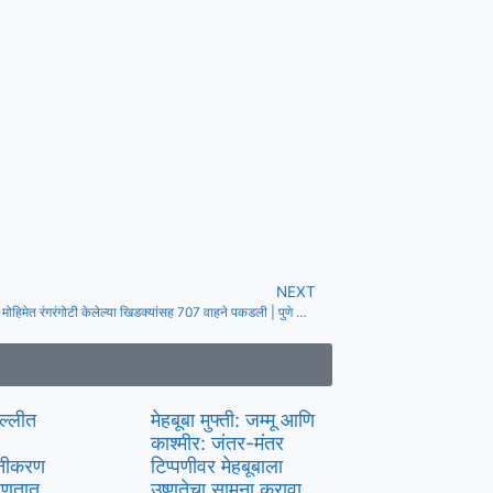
NEXT
पोलिसांनी विशेष मोहिमेत रंगरंगोटी केलेल्या खिडक्यांसह 707 वाहने पकडली | पुणे बातम्या
िल्लीत
मेहबूबा मुफ्ती: जम्मू आणि
काश्मीर: जंतर-मंतर
लीनीकरण
टिप्पणीवर मेहबूबाला
्हणतात
उष्णतेचा सामना करावा