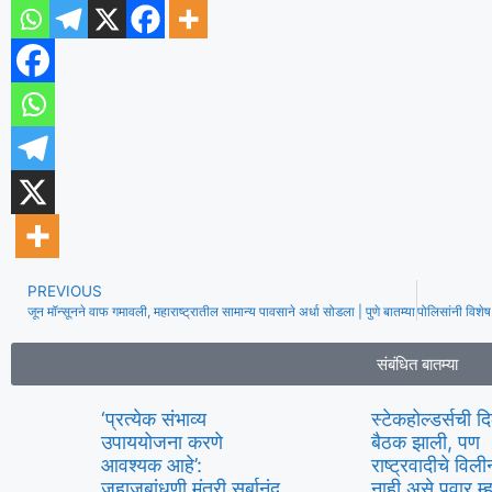
PREVIOUS
जून मॉन्सूनने वाफ गमावली, महाराष्ट्रातील सामान्य पावसाने अर्धा सोडला | पुणे बातम्या
संबंधित बातम्या
‘प्रत्येक संभाव्य
स्टेकहोल्डर्सची द
उपाययोजना करणे
बैठक झाली, पण
आवश्यक आहे’:
राष्ट्रवादीचे वि
जहाजबांधणी मंत्री सर्बानंद
नाही असे पवार म