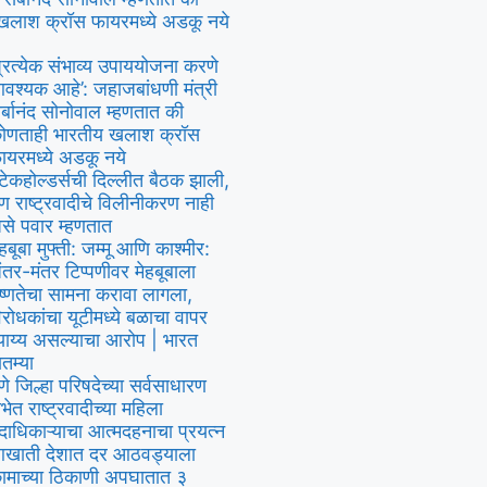
खलाश क्रॉस फायरमध्ये अडकू नये
प्रत्येक संभाव्य उपाययोजना करणे
वश्यक आहे’: जहाजबांधणी मंत्री
र्बानंद सोनोवाल म्हणतात की
ोणताही भारतीय खलाश क्रॉस
ायरमध्ये अडकू नये
्टेकहोल्डर्सची दिल्लीत बैठक झाली,
ण राष्ट्रवादीचे विलीनीकरण नाही
से पवार म्हणतात
ेहबूबा मुफ्ती: जम्मू आणि काश्मीर:
ंतर-मंतर टिप्पणीवर मेहबूबाला
ष्णतेचा सामना करावा लागला,
िरोधकांचा यूटीमध्ये बळाचा वापर
्याय्य असल्याचा आरोप | भारत
ातम्या
ुणे जिल्हा परिषदेच्या सर्वसाधारण
भेत राष्ट्रवादीच्या महिला
दाधिकाऱ्याचा आत्मदहनाचा प्रयत्न
खाती देशात दर आठवड्याला
ामाच्या ठिकाणी अपघातात ३