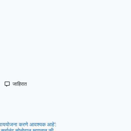
जाहिरात
य उपाययोजना करणे आवश्यक आहे’:
 सर्बानंद सोनोवाल म्हणतात की