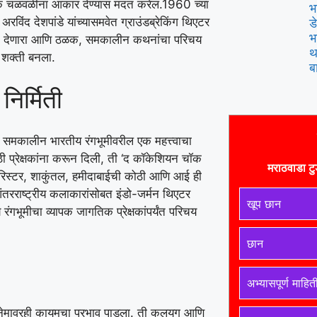
ात्मक चळवळींना आकार देण्यास मदत करेल.
1960 च्या
भ
ंद देशपांडे यांच्यासमवेत ग्राउंडब्रेकिंग थिएटर
ड
भ
व्हान देणारा आणि ठळक, समकालीन कथनांचा परिचय
थ
क शक्ती बनला.
ब
िर्मिती
 हे समकालीन भारतीय रंगभूमीवरील एक महत्त्वाचा
ठी प्रेक्षकांना करून दिली, ती ‘द कॉकेशियन चॉक
मराठवाडा टु
. बॅरिस्टर, शाकुंतल, हमीदाबाईची कोठी आणि आई ही
ंतरराष्ट्रीय कलाकारांसोबत इंडो-जर्मन थिएटर
खूप छान
रंगभूमीचा व्यापक जागतिक प्रेक्षकांपर्यंत परिचय
छान
अभ्यासपूर्ण माहित
 सिनेमावरही कायमचा प्रभाव पाडला. ती कलयुग आणि