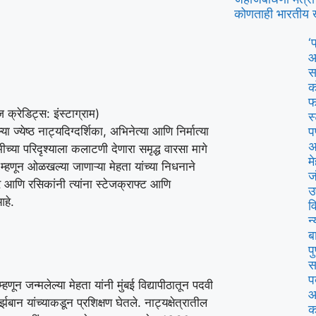
कोणताही भारतीय 
‘
आ
स
क
फ
ज क्रेडिट्स: इंस्टाग्राम)
स
 ज्येष्ठ नाट्यदिग्दर्शिका, अभिनेत्या आणि निर्मात्या
प
अ
ीच्या परिदृश्याला कलाटणी देणारा समृद्ध वारसा मागे
म
 म्हणून ओळखल्या जाणाऱ्या मेहता यांच्या निधनाने
ज
आणि रसिकांनी त्यांना स्टेजक्राफ्ट आणि
उ
आहे.
व
न
ब
प
स
प
न जन्मलेल्या मेहता यांनी मुंबई विद्यापीठातून पदवी
आ
बान यांच्याकडून प्रशिक्षण घेतले.
नाट्यक्षेत्रातील
क