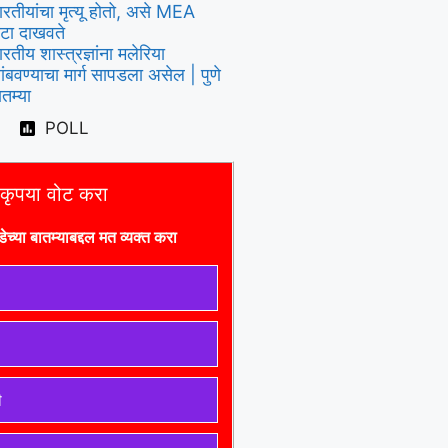
ारतीयांचा मृत्यू होतो, असे MEA
ेटा दाखवते
ारतीय शास्त्रज्ञांना मलेरिया
ांबवण्याचा मार्ग सापडला असेल | पुणे
ातम्या
POLL
कृपया वोट करा
डे
च्या बातम्याबद्दल मत व्यक्त करा
ी