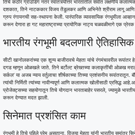
तिचे कठोर ग्राउंडिंग नंतर स्वातंत्र्योत्तर भारतातील सर्वात लक्षणीय कल
दशकात, तिने नाटककार विजय तेंडुलकर आणि अभिनेते श्रीराम लागू आणि अरवि
ग्रुप रंगायनची सह-स्थापना केली. पारंपारिक व्यावसायिक रंगभूमीला आ
करून देणारा हा गट महाराष्ट्राच्या प्रायोगिक नाट्य चळवळीमागे एक प्रेर
भारतीय रंगभूमी बदलणारी ऐतिहासिक न
सीटी खानोलकरांच्या एक शून्य बाजीरावचे मेहता यांचे रंगमंचावरील रूपांतर
दगड म्हणून ओळखले जाते. तिने बर्टोल्ट ब्रेख्तच्या कलाकृतींची ओळख मरा
सर्कल’ या अजब न्याय वर्तुलाचा शीर्षकाच्या तिच्या प्रशंसनीय रूपांतरातून
त्यांची निर्मिती त्यांच्या नावीन्यपूर्ण आणि कलात्मक खोलीसाठी प्रसिद्ध आहे.
आ
प्रोजेक्ट्सच्या सहयोगातून तिचे योगदान भारताबाहेर पसरले, ज्यामुळे भारतीय 
करून देण्यात मदत झाली.
सिनेमात प्रशंसित काम
रंगभूमी हे तिचे पहिले प्रेम असताना, विजया मेहता यांनी भारतीय समांतर