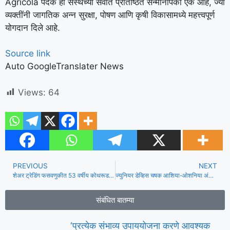
Agricola पदक हा संस्थेच्या सर्वात प्रतिष्ठित सन्मानांपैकी एक आहे, ज्या
व्यक्तींनी जागतिक अन्न सुरक्षा, पोषण आणि कृषी विकासामध्ये महत्त्वपूर्ण
योगदान दिले आहे.
Source link
Auto GoogleTranslater News
Views:
64
PREVIOUS
NEXT
शेअर ट्रेडिंग फसवणुकीत 53 वर्षीय कोथरूड रहिवासी 71 लाखांचे नुकसान
ज्युनियर डेव्हिस चषक आशिया-ओशनिया अंतिम पात्रता स्पर्धेच्या उपांत्यपूर्व फेरीत भारताची मजल
संबंधित बातम्या
‘प्रत्येक संभाव्य उपाययोजना करणे आवश्यक