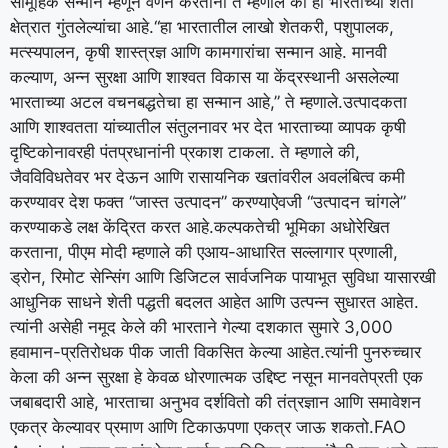
सामूहिक सन्मान म्हणून वर्णन करताना ते म्हणाले की हा भारताच्या शेती
क्षेत्रात गुंतलेल्यांचा आहे.
“हा भारतातील लाखो शेतकरी, पशुपालक,
मत्स्यपालन, कृषी शास्त्रज्ञ आणि कामगारांचा सन्मान आहे.
मानवी
कल्याण, अन्न सुरक्षा आणि शाश्वत विकास या केंद्रस्थानी असलेल्या
भारताच्या अटल वचनबद्धतेचा हा सन्मान आहे,” ते म्हणाले.
उत्पादकता
आणि शाश्वतता यांच्यातील संतुलनावर भर देत भारताच्या व्यापक कृषी
दृष्टिकोनावरही पंतप्रधानांनी प्रकाश टाकला. ते म्हणाले की,
जैवविविधतेवर भर देऊन आणि रासायनिक खतांवरील अवलंबित्व कमी
करण्यावर देश फक्त “जास्त उत्पादन” करण्याऐवजी “उत्पादन चांगले”
करण्याकडे लक्ष केंद्रित करत आहे.
कल्पकतेची भूमिका अधोरेखित
करताना, पीएम मोदी म्हणाले की एआय-आधारित सल्लागार प्रणाली,
ड्रोन, रिमोट सेन्सिंग आणि डिजिटल सार्वजनिक पायाभूत सुविधा यासारखी
आधुनिक साधने शेती पद्धती बदलत आहेत आणि उत्पन्न सुधारत आहेत.
त्यांनी असेही नमूद केले की भारताने गेल्या दशकात सुमारे 3,000
हवामान-प्रतिरोधक पीक जाती विकसित केल्या आहेत.
त्यांनी पुनरुच्चार
केला की अन्न सुरक्षा हे केवळ धोरणात्मक उद्दिष्ट नसून मानवतेप्रती एक
जबाबदारी आहे, भारताचा अनुभव दर्शवितो की तंत्रज्ञान आणि समावेशन
एकत्र केल्यावर प्रमाण आणि टिकाऊपणा एकत्र जाऊ शकतो.
FAO