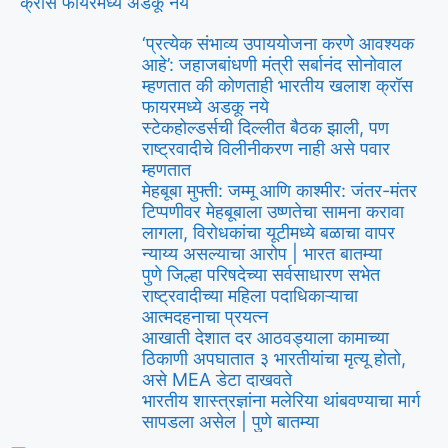
क्रॉस फायरमध्ये अडकू नये
‘प्रत्येक संभाव्य उपाययोजना करणे आवश्यक
आहे’: जहाजबांधणी मंत्री सर्बानंद सोनोवाल
म्हणतात की कोणताही भारतीय खलाश क्रॉस
फायरमध्ये अडकू नये
स्टेकहोल्डर्सची दिल्लीत बैठक झाली, पण
राष्ट्रवादीचे विलीनीकरण नाही असे पवार
म्हणतात
मेहबूबा मुफ्ती: जम्मू आणि काश्मीर: जंतर-मंतर
टिप्पणीवर मेहबूबाला उष्णतेचा सामना करावा
लागला, विरोधकांचा यूटीमध्ये बळाचा वापर
न्याय्य असल्याचा आरोप | भारत बातम्या
पुणे जिल्हा परिषदेच्या सर्वसाधारण सभेत
राष्ट्रवादीच्या महिला पदाधिकाऱ्याचा
आत्मदहनाचा प्रयत्न
आखाती देशात दर आठवड्याला कामाच्या
ठिकाणी अपघातात ३ भारतीयांचा मृत्यू होतो,
असे MEA डेटा दाखवते
भारतीय शास्त्रज्ञांना मलेरिया थांबवण्याचा मार्ग
सापडला असेल | पुणे बातम्या