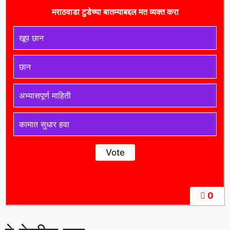
मराठवाडा टुडे
च्या बातम्याबद्दल मत व्यक्त करा
खूप छान
छान
अभ्यासपूर्ण माहिती
कामात सुधार हवा
0