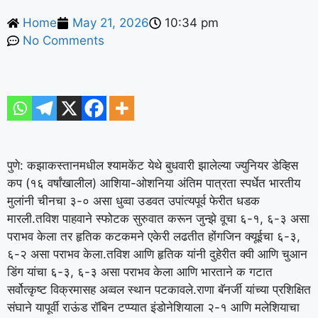
Home
May 21, 2026
10:34 pm
No Comments
पुणे: कझाकस्तानमधील श्यामकेंट येथे बुधवारी झालेल्या ज्युनियर डेव्हिस
कप (१६ वर्षांखालील) आशिया-ओशनिया अंतिम पात्रता स्पर्धेत भारतीय
मुलांनी चीनचा ३-० असा धुव्वा उडवत उपांत्यपूर्व फेरीत धडक
मारली.
तविश पाहवाने स्फोटक सुरुवात करून जुन्झे वूचा ६-१, ६-३ असा
पराभव केला तर हृतिक कटकमने एकेरी लढतीत होंगजिन क्यूईचा ६-३,
६-२ असा पराभव केला.
तविश आणि हृतिक यांनी दुहेरीत क्वी आणि चुआन
डिंग यांचा ६-३, ६-३ असा पराभव केला आणि भारताने क गटात
सर्वोत्कृष्ट विक्रमासह अव्वल स्थान पटकावले.
राणा बॅनर्जी यांच्या प्रशिक्षित
संघाने यापूर्वी राऊंड रॉबिन टप्प्यात इंडोनेशियाला २-१ आणि मलेशियाचा