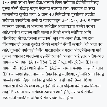
३-० असा पराभव केला होता.
भारताने रिभव सरोहाला इंडोनेशियाविरुद्ध
दुसरा एकेरी खेळाडू म्हणून मैदानात उतरवले होते, काटकम हा फक्त
पाहवासोबत दुहेरीत होता.
2 तास 46 मिनिटांच्या चुरशीच्या लढतीत
सरोहाला रफालेंटिनो अली दा कोस्टाकडून 6-4, 5-7, 3-6 ने पराभव
पत्करावा लागला, हा भारताचा स्पर्धेतील आतापर्यंतचा एकमेव पराभव
आहे.
त्यानंतर कटकम आणि पाहवा हे तिन्ही सामने मलेशिया आणि
चीनविरुद्ध खेळले.
“त्याला (कटकम) खूप ताप आला होता. पण टाय
जिंकण्यासाठी त्याला दुहेरीत खेळावे लागले,” बॅनर्जी म्हणाले, “तो आता बरा
आहे.”
गुरुवारी उपांत्यपूर्व फेरीत भारतासमोर ब गटात ऑस्ट्रेलियाच्या मागे
दुसऱ्या स्थानावर असलेल्या उझबेकिस्तानचे आव्हान आहे.
इतर अंतिम-आठ
सामन्यांमध्ये जपान (A1) कोरिया (D2) विरुद्ध, ऑस्ट्रेलिया (B1) चा
सामना चीन (C2) आणि हाँगकाँग (A2)चा सामना यजमान कझाकिस्तान
(D1) यांच्याशी होईल.
चायनीज तैपेई विरुद्ध मलेशिया, तुर्कमेनिस्तान विरुद्ध
थायलंड आणि व्हिएतनाम विरुद्ध पाकिस्तान ही जोडी 9व्या-16व्या
स्थानासाठी प्लेऑफमध्ये असून इंडोनेशियाला पहिल्या फेरीत बाय मिळाला
आहे.
16 संघांना चार गटांमध्ये ठेवण्यात आले होते, उपांत्य फेरीतील
स्पर्धकांनी जागतिक अंतिम फेरीत प्रवेश केला होता.