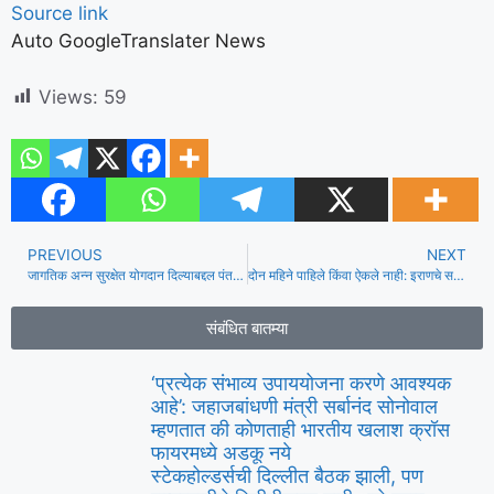
Source link
Auto GoogleTranslater News
Views:
59
PREVIOUS
NEXT
जागतिक अन्न सुरक्षेत योगदान दिल्याबद्दल पंतप्रधान मोदींनी अन्न आणि कृषी संघटनेचा सर्वोच्च सन्मान ॲग्रिकोला पदक प्रदान केला
दोन महिने पाहिले किंवा ऐकले नाही: इराणचे सर्वोच्च नेते मोजतबा खमेनी कुठे आहेत?
संबंधित बातम्या
‘प्रत्येक संभाव्य उपाययोजना करणे आवश्यक
आहे’: जहाजबांधणी मंत्री सर्बानंद सोनोवाल
म्हणतात की कोणताही भारतीय खलाश क्रॉस
फायरमध्ये अडकू नये
स्टेकहोल्डर्सची दिल्लीत बैठक झाली, पण