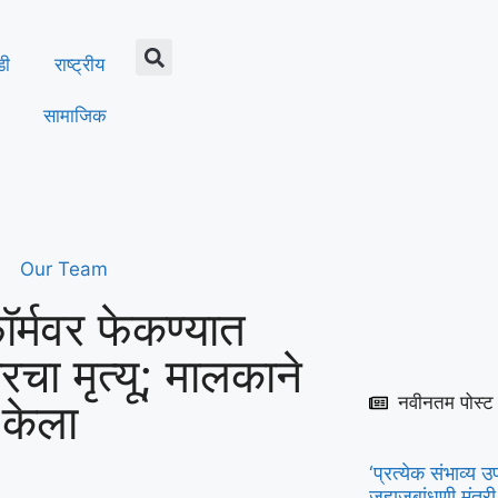
डी
राष्ट्रीय
सामाजिक
Our Team
टफॉर्मवर फेकण्यात
रचा मृत्यू; मालकाने
नवीनतम पोस्ट
प केला
‘प्रत्येक संभाव्
जहाजबांधणी मंत्री