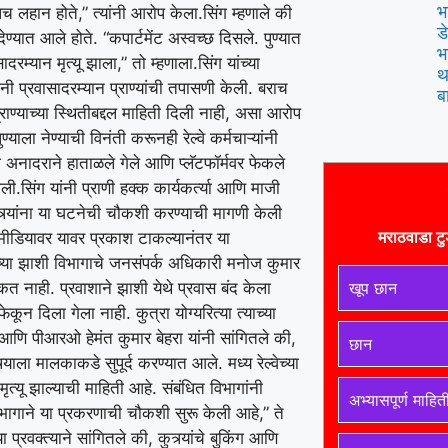
भ
खूपच लहान होते,” त्यांनी आरोप केला.
सिंग म्हणाले की
ड
देण्यात आले होते. “कपार्टमेंट अस्वच्छ दिसले. पुण्यात
भ
रम्यान मृत्यू झाला,” तो म्हणाला.
सिंग यांच्या
थ
त्यांनी प्रवासादरम्यान प्राण्यांची तपासणी केली. बराच
ब
्राण्याच्या स्थितीबद्दल माहिती दिली नाही, असा आरोप
्याला नेण्याची विनंती करूनही रेल्वे कर्मचाऱ्यांनी
याला अनादराने हाताळले गेले आणि प्लॅटफॉर्मवर फेकले
गली.
सिंग यांनी प्राणी हक्क कार्यकर्त्या आणि माजी
वेमंत्र्यांना या घटनेची चौकशी करण्याची मागणी केली
मराठवाडा टु
मीडियावर यावर प्रकाश टाकल्यानंतर या
्वेच्या झाशी विभागाचे जनसंपर्क अधिकारी मनोज कुमार
 शकत नाही. प्रवाशाने झाशी येथे प्रवास बंद केला
खूप छान
कून दिला गेला नाही. कुत्रा योग्यरित्या त्याच्या
 आणि पीआरओ हेमंत कुमार बेहरा यांनी सांगितले की,
छान
्याला मालकाकडे सुपूर्द करण्यात आले. मध्य रेल्वेच्या
मृत्यू झाल्याची माहिती आहे. संबंधित विभागांनी
अभ्यासपूर्ण माहित
ागाने या प्रकरणाची चौकशी सुरू केली आहे,” ते
 प्रवक्त्याने सांगितले की, कुत्र्यांचे बुकिंग आणि