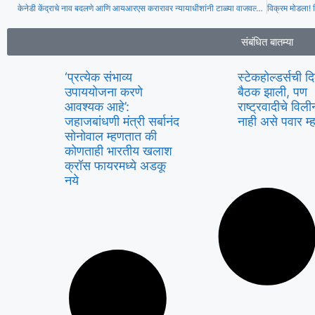
केनेडी केंद्राचे नाव बदलणे आणि आयआरएस करारावर न्यायाधीशांनी टाळ्या वाजवल्याने ट्रम्प यांना न्यायालयीन दुहेरी धक्का बसला
संबंधित बातम्या
‘प्रत्येक संभाव्य
स्टेकहोल्डर्सची द
उपाययोजना करणे
बैठक झाली, पण
आवश्यक आहे’:
राष्ट्रवादीचे वि
जहाजबांधणी मंत्री सर्बानंद
नाही असे पवार म
सोनोवाल म्हणतात की
कोणताही भारतीय खलाश
क्रॉस फायरमध्ये अडकू
नये