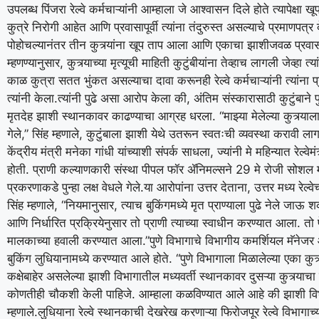
उपलब्ध पिंजरा रेल्वे कर्मचाऱ्यांनी आम्हाला जे आश्वासन दिले होते त्यापेक्षा 
कुत्रे निरोगी आहेत आणि प्रवासापूर्वी त्यांना तंदुरुस्त असल्याचे प्रमाणपत्र 
पोहोचल्यानंतर तीन कुत्र्यांना खूप ताप आला आणि एकाचा झाशीजवळ प्रवासाद
म्हणण्यानुसार, कुत्र्याच्या मृत्यूची माहिती कुटुंबीयांना तेव्हाच लागली जेव्हा 
काळ कुत्रा सतत भुंकत असल्याचा दावा करूनही रेल्वे कर्मचाऱ्यांनी त्यांना प
त्यांनी केला.
त्यांनी पुढे असा आरोप केला की, अंतिम संस्कारासाठी कुटुंबाने पुण
मृतदेह झाशी स्थानकावर काढण्याचा आग्रह धरला.
“माझ्या मेलेल्या कुत्र्
गेले,” सिंह म्हणाले, कुटुंबाला झाशी येथे उतरून स्वतःची व्यवस्था करावी ला
केंद्रीय मंत्री मनेका गांधी यांच्याशी संपर्क साधला, ज्यांनी मे महिन्यात रेल्
होती. प्राणी कल्याणकारी संस्था पीपल फॉर ॲनिमल्सने 29 मे रोजी सोशल 
प्रकरणाकडे पुन्हा लक्ष वेधले गेले.
या आरोपांना उत्तर देताना, उत्तर मध्य रेल
सिंह म्हणाले, “नियमानुसार, त्याच बुकिंगमध्ये मृत प्राण्याला पुढे नेले जाऊ
आणि निर्धारित प्रक्रियेनुसार तो प्राणी त्याच्या स्वाधीन करण्यात आला. तो फे
मालकाच्या हवाली करण्यात आला.”
पुणे विभागाचे विभागीय कमर्शियल मॅनेजर
बुकिंग लुधियानामध्ये करण्यात आले होते. “पुणे विभागाला मिळालेल्या एका कुत्र
कक्षेबाहेर असलेल्या झाशी विभागातील मध्यवर्ती स्थानकावर दुसऱ्या कुत्र्याचा 
कोणतीही चौकशी केली पाहिजे. आम्हाला कळविण्यात आले आहे की झाशी विभ
म्हणाले.
लुधियाना रेल्वे स्थानकाची देखरेख करणाऱ्या फिरोजपूर रेल्वे विभागाच्या