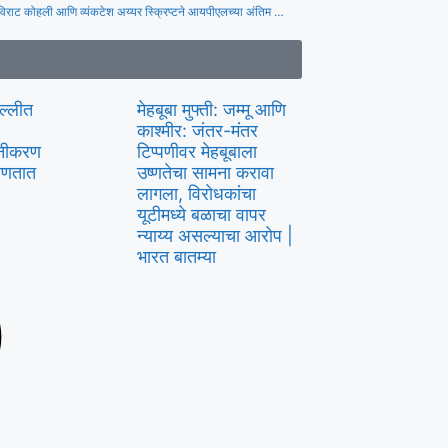
विक्रम मोडला! विराट कोहली आणि व्यंकटेश अय्यर स्क्रिप्टने आयपीएलच्या अंतिम इतिहासातील सर्वात वेगवान अर्धशतक RCB तुफान पाठलाग म्हणून | क्रिकेट बातम्या
िल्लीत
मेहबूबा मुफ्ती: जम्मू आणि
काश्मीर: जंतर-मंतर
लीनीकरण
टिप्पणीवर मेहबूबाला
्हणतात
उष्णतेचा सामना करावा
लागला, विरोधकांचा
यूटीमध्ये बळाचा वापर
न्याय्य असल्याचा आरोप |
भारत बातम्या