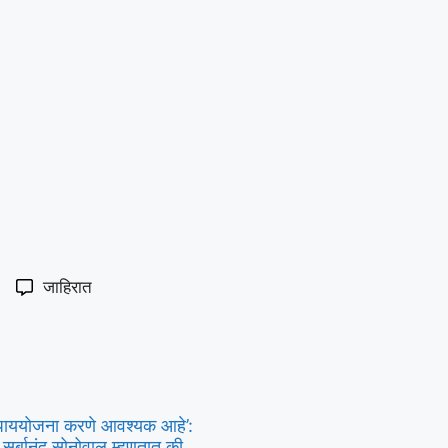
जाहिरात
य उपाययोजना करणे आवश्यक आहे’:
 सर्बानंद सोनोवाल म्हणतात की