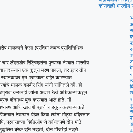
कोणताही भारतीय 
‘
आ
स
क
फ
चा आरोप मालकाने केला (प्रतिमा केवळ प्रातिनिधिक
स
प
अ
 चार लॅब्राडोर रिट्रिव्हर्सना पुण्याला नेण्यात भारतीय
म
्रवासादरम्यान एक कुत्रा मरण पावला, तर इतर तीन
ज
स्थानकावर मृत प्राण्याला बाहेर काढण्यात
उ
राण्यांचे मालक बलबीर सिंग यांनी सांगितले की, ही
व
ा करूनही त्यांना अद्याप रेल्वे अधिकाऱ्यांकडून
न
ब
 ब्रेक व्हॅनमध्ये बुक करण्यात आले होते. मी
प
का मध्यस्थ आणि खाजगी प्राणी वाहतूक करणाऱ्याकडे
स
जऱ्यात ठेवण्यात येईल किंवा त्यांना मोठ्या बंदिस्तात
प
ापि, प्रवासाच्या व्हिडिओंमध्ये कथितपणे दोन मोठे
आ
ूलित ब्रेक व्हॅन नव्हती, दोन पिंजरेही नव्हते.
क