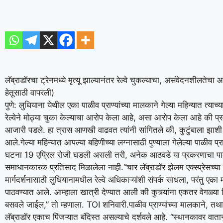
लॅब्राडॉरचा ट्रेनमध्ये मृत्यू झाल्यानंतर रेल्वे चुकल्याचा, असंवेदनशीलते
हेतूसाठी वापरली)
पुणे: लुधियाना येथील एका पाळीव प्राण्यांच्या मालकाने गेल्या महिन्यात त्याच्या
रेल्वेने मोठ्या चुका केल्याचा आरोप केला आहे, असा आरोप केला आहे की प
आजारी पडले.
हा त्रास आणखी वाढवत त्यांनी सांगितले की, कुटुंबाला झाशी 
आले.
गेल्या महिन्यात आपल्या बहिणीच्या लग्नासाठी पुण्याला गेलेल्या पाळीव प्
घटना 19 एप्रिल रोजी घडली असली तरी, अनेक आठवडे या प्रकरणाचा पाठपुराव
समाधानकारक प्रतिसाद मिळालेला नाही.
“चार लॅब्राडॉर झेलम एक्स्प्रेसच्या
मार्गदर्शनासाठी लुधियानामधील रेल्वे अधिकाऱ्यांशी संपर्क साधला, परंतु ए
पाठवण्यात आले. आम्हाला खात्री देण्यात आली की कुत्र्यांना एकतर वेगळ्या पिं
बसवले जाईल,” तो म्हणाला.
TOI
शनिवारी.
पाळीव प्राण्यांच्या मालकाने, तथ
लॅब्राडॉर एकाच पिंजऱ्यात बंदिस्त असल्याचे दर्शवले आहे. “स्थानकावर वातानुक