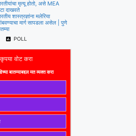
ारतीयांचा मृत्यू होतो, असे MEA
ेटा दाखवते
ारतीय शास्त्रज्ञांना मलेरिया
ांबवण्याचा मार्ग सापडला असेल | पुणे
ातम्या
POLL
कृपया वोट करा
डे
च्या बातम्याबद्दल मत व्यक्त करा
ी