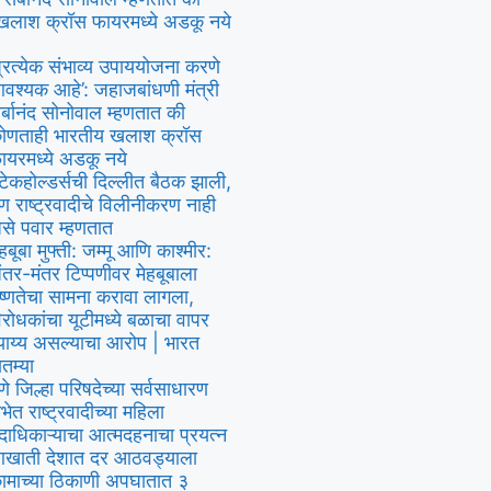
खलाश क्रॉस फायरमध्ये अडकू नये
प्रत्येक संभाव्य उपाययोजना करणे
वश्यक आहे’: जहाजबांधणी मंत्री
र्बानंद सोनोवाल म्हणतात की
ोणताही भारतीय खलाश क्रॉस
ायरमध्ये अडकू नये
्टेकहोल्डर्सची दिल्लीत बैठक झाली,
ण राष्ट्रवादीचे विलीनीकरण नाही
से पवार म्हणतात
ेहबूबा मुफ्ती: जम्मू आणि काश्मीर:
ंतर-मंतर टिप्पणीवर मेहबूबाला
ष्णतेचा सामना करावा लागला,
िरोधकांचा यूटीमध्ये बळाचा वापर
्याय्य असल्याचा आरोप | भारत
ातम्या
ुणे जिल्हा परिषदेच्या सर्वसाधारण
भेत राष्ट्रवादीच्या महिला
दाधिकाऱ्याचा आत्मदहनाचा प्रयत्न
खाती देशात दर आठवड्याला
ामाच्या ठिकाणी अपघातात ३