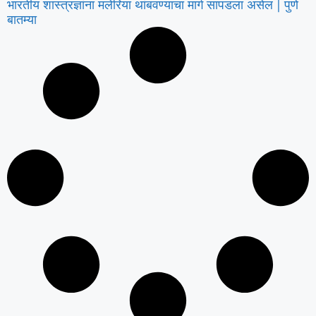
भारतीय शास्त्रज्ञांना मलेरिया थांबवण्याचा मार्ग सापडला असेल | पुणे
बातम्या