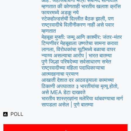
आहे’: जहाजबांधणी मंत्री सर्बानंद सोनोवाल
म्हणतात की कोणताही भारतीय खलाश क्रॉस
फायरमध्ये अडकू नये
स्टेकहोल्डर्सची दिल्लीत बैठक झाली, पण
राष्ट्रवादीचे विलीनीकरण नाही असे पवार
म्हणतात
मेहबूबा मुफ्ती: जम्मू आणि काश्मीर: जंतर-मंतर
टिप्पणीवर मेहबूबाला उष्णतेचा सामना करावा
लागला, विरोधकांचा यूटीमध्ये बळाचा वापर
न्याय्य असल्याचा आरोप | भारत बातम्या
पुणे जिल्हा परिषदेच्या सर्वसाधारण सभेत
राष्ट्रवादीच्या महिला पदाधिकाऱ्याचा
आत्मदहनाचा प्रयत्न
आखाती देशात दर आठवड्याला कामाच्या
ठिकाणी अपघातात ३ भारतीयांचा मृत्यू होतो,
असे MEA डेटा दाखवते
भारतीय शास्त्रज्ञांना मलेरिया थांबवण्याचा मार्ग
सापडला असेल | पुणे बातम्या
POLL