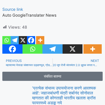
Source link
Auto GoogleTranslater News
Views:
48
PREVIOUS
NEXT
महत्त्वाच्या येरवडा जंक्शनवर उड्डाणपूल, ग्रेड सेपरेटरच्या प्रस्तावात प्रथम झाडे
20 जून रोजी जंतरमंतर 2.0: झुरळ जनता पक्षाचे अभिजीत दिपके म्हणाले की धर्मेंद्र प्रधान राजीनामा देत नाही तोपर्यंत दिल्ली सोडणार नाही
संबंधित बातम्या
‘प्रत्येक संभाव्य उपाययोजना करणे आवश्यक
आहे’: जहाजबांधणी मंत्री सर्बानंद सोनोवाल
म्हणतात की कोणताही भारतीय खलाश क्रॉस
फायरमध्ये अडकू नये