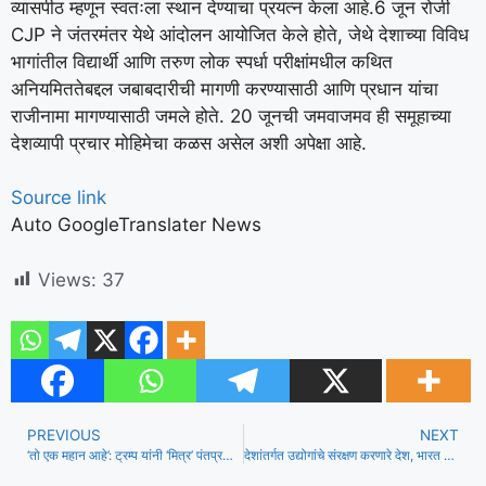
व्यासपीठ म्हणून स्वतःला स्थान देण्याचा प्रयत्न केला आहे.
6 जून रोजी
CJP ने जंतरमंतर येथे आंदोलन आयोजित केले होते, जेथे देशाच्या विविध
भागांतील विद्यार्थी आणि तरुण लोक स्पर्धा परीक्षांमधील कथित
अनियमिततेबद्दल जबाबदारीची मागणी करण्यासाठी आणि प्रधान यांचा
राजीनामा मागण्यासाठी जमले होते. 20 जूनची जमवाजमव ही समूहाच्या
देशव्यापी प्रचार मोहिमेचा कळस असेल अशी अपेक्षा आहे.
Source link
Auto GoogleTranslater News
Views:
37
PREVIOUS
NEXT
‘तो एक महान आहे’: ट्रम्प यांनी ‘मित्र’ पंतप्रधान मोदींचे विक्रमी कार्यकाळाबद्दल अभिनंदन केले
देशांतर्गत उद्योगांचे संरक्षण करणारे देश, भारत अपवाद नाही: जागतिक व्यापारावर पियुष गोयल