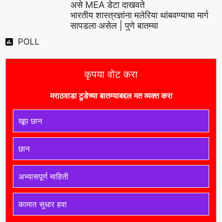
असे MEA डेटा दाखवते
भारतीय शास्त्रज्ञांना मलेरिया थांबवण्याचा मार्ग
सापडला असेल | पुणे बातम्या
POLL
कृपया वोट करा
मराठवाडा टुडे
च्या बातम्याबद्दल मत व्यक्त करा
खूप छान
छान
अभ्यासपूर्ण माहिती
कामात सुधार हवा