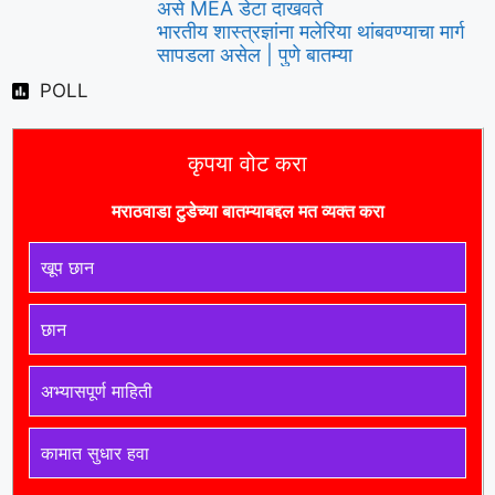
असे MEA डेटा दाखवते
भारतीय शास्त्रज्ञांना मलेरिया थांबवण्याचा मार्ग
सापडला असेल | पुणे बातम्या
POLL
कृपया वोट करा
मराठवाडा टुडे
च्या बातम्याबद्दल मत व्यक्त करा
खूप छान
छान
अभ्यासपूर्ण माहिती
कामात सुधार हवा