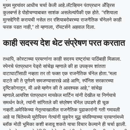
मुख्य मुद्द्यांवर आधीच चर्चा केली आहे.
लॅटव्हियन पंतप्रधान अँड्रिस
कुलबर्ग्स हे पोहोचण्याबाबत साशंक असलेल्यांपैकी एक होते. “रशियाला
मुत्सद्देगिरी करायची नसेल तर रशियाबरोबरच्या राजनैतिक चॅनेलने काही
फरक पडत नाही,” तो म्हणाला, रॉयटर्सने अहवाल दिला.
काही सदस्य देश थेट संप्रेषण परत करतात
तथापि, कोस्टाच्या प्रयत्नांना काही सदस्य राष्ट्रांचा पाठिंबाही मिळाला.
स्पेनचे पंतप्रधान पेड्रो सांचेझ म्हणाले की हा उपक्रम शांतता
वाटाघाटींसाठी नव्हता तर तो फक्त एक राजनैतिक चॅनेल होता.
“मला
वाटते की ते पूर्णपणे समजण्यासारखे आहे आणि, स्पॅनिश सरकारच्या
दृष्टिकोनातून, मी असे म्हणेन की ते आवश्यक आहे,” सांचेझ
म्हणाले.
आयरिश पंतप्रधान मायकेल मार्टिन यांनी देखील या निर्णयाचे
समर्थन केले, त्यांनी सांगितले की संप्रेषण चॅनेल उघडणे ही चूक
नव्हती.
अमेरिकेच्या नेतृत्वाखालील राजनैतिक पुढाकारांनी गती गमावली
आहे या चिंतेमध्ये युरोपियन नेत्यांनी युक्रेन युद्ध संपविण्याच्या प्रयत्नांमध्ये
ब्लॉक मोठी भूमिका कशी बजावू शकते याचा विचार केल्याने ही चर्चा झाली.