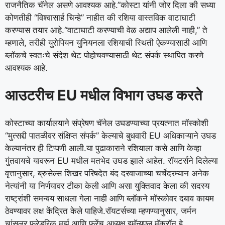
राजनैतिक चॅनेल असणे आवश्यक आहे.”
कोस्टा यांनी जोर दिला की सध्या
कोणतीही “विश्वासार्ह चिन्हे” नाहीत की रशिया वास्तविक वाटाघाटी
करण्यास तयार आहे.
“वाटाघाटी करण्याची वेळ अद्याप आलेली नाही,” ते
म्हणाले, तरीही युरोपियन युनियनला रशियाची स्थिती ऐकण्यासाठी आणि
ब्लॉकचे स्वतःचे संदेश थेट पोहोचवण्यासाठी थेट संपर्क स्थापित करणे
आवश्यक आहे.
आउटरीच EU मधील विभाग उघड करते
कोस्टाच्या कार्यालयाने संप्रेषण चॅनेल उघडण्याच्या प्रयत्नात मॉस्कोशी
“मुत्सद्दी पातळीवर संक्षिप्त संपर्क” केल्याचे बुधवारी EU अधिकाऱ्याने उघड
केल्यानंतर ही टिप्पणी आली.
या पुढाकाराने रशियाला कसे आणि केव्हा
गुंतवायचे यावरून EU मधील मतभेद उघड झाले आहेत. रॉयटर्सने दिलेल्या
वृत्तानुसार, ब्रुसेल्स शिखर परिषदेत बंद दरवाजाच्या चर्चेदरम्यान अनेक
नेत्यांनी या निर्णयावर टीका केली आणि असा युक्तिवाद केला की सदस्य
राष्ट्रांशी समन्वय साधला गेला नाही आणि ब्लॉकने मॉस्कोवर दबाव कायम
ठेवण्यावर लक्ष केंद्रित केले पाहिजे.
रॉयटर्सच्या म्हणण्यानुसार, जर्मन
चांसलर फ्रेडरिक मर्झ आणि फ्रेंच अध्यक्ष इमॅन्युएल मॅक्रॉन हे