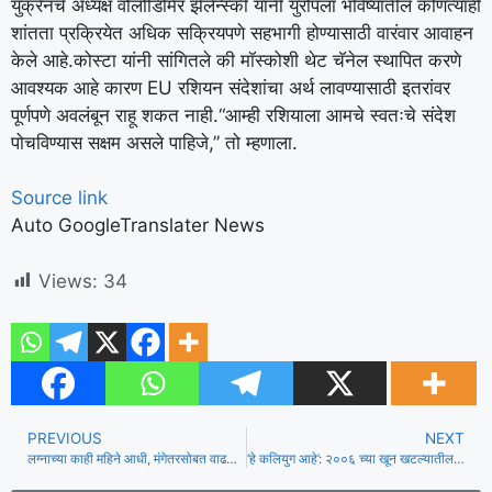
युक्रेनचे अध्यक्ष वोलोडिमिर झेलेन्स्की यांनी युरोपला भविष्यातील कोणत्याही
शांतता प्रक्रियेत अधिक सक्रियपणे सहभागी होण्यासाठी वारंवार आवाहन
केले आहे.
कोस्टा यांनी सांगितले की मॉस्कोशी थेट चॅनेल स्थापित करणे
आवश्यक आहे कारण EU रशियन संदेशांचा अर्थ लावण्यासाठी इतरांवर
पूर्णपणे अवलंबून राहू शकत नाही.
“आम्ही रशियाला आमचे स्वतःचे संदेश
पोचविण्यास सक्षम असले पाहिजे,” तो म्हणाला.
Source link
Auto GoogleTranslater News
Views:
34
PREVIOUS
NEXT
लग्नाच्या काही महिने आधी, मंगेतरसोबत वाढदिवसाला निघालेल्या २६ वर्षीय पुण्याच्या तरुणाचा, लोहगड किल्ल्यावर ४०० फूट पडून दोन मित्रांचा मृत्यू
‘हे कलियुग आहे’: २००६ च्या खून खटल्यातील सर्व आरोपींची न्यायालयाने निर्दोष मुक्तता केल्यानंतर पवनराजे निंबाळकर यांच्या मुलाची प्रतिक्रिया, ‘माझ्या वडिलांना कोणी मारले?’