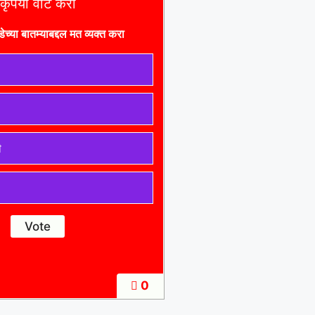
कृपया वोट करा
डे
च्या बातम्याबद्दल मत व्यक्त करा
ी
0