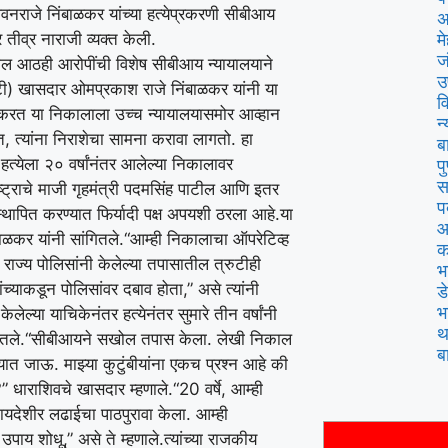
नराजे निंबाळकर यांच्या हत्येप्रकरणी सीबीआय
अ
 तीव्र नाराजी व्यक्त केली.
म
ज
्येतील आठही आरोपींची विशेष सीबीआय न्यायालयाने
उ
बीटी) खासदार ओमप्रकाश राजे निंबाळकर यांनी या
व
करत या निकालाला उच्च न्यायालयासमोर आव्हान
न
, त्यांना निराशेचा सामना करावा लागतो. हा
ब
ा हत्येला २० वर्षांनंतर आलेल्या निकालावर
प
स
ष्ट्राचे माजी गृहमंत्री पदमसिंह पाटील आणि इतर
प
्थापित करण्यात फिर्यादी पक्ष अपयशी ठरला आहे.
या
आ
बाळकर यांनी सांगितले.
“आम्ही निकालाचा ऑपरेटिव्ह
क
राज्य पोलिसांनी केलेल्या तपासातील त्रुटीही
भ
ांच्याकडून पोलिसांवर दबाव होता,” असे त्यांनी
ड
भ
ेलेल्या याचिकेनंतर हत्येनंतर सुमारे तीन वर्षांनी
थ
ितले.
“सीबीआयने सखोल तपास केला. लेखी निकाल
ब
यात जाऊ. माझ्या कुटुंबीयांना एकच प्रश्न आहे की
” धाराशिवचे खासदार म्हणाले.
“20 वर्षे, आम्ही
कायदेशीर लढाईचा पाठपुरावा केला. आम्ही
पाय शोधू,” असे ते म्हणाले.
त्यांच्या राजकीय