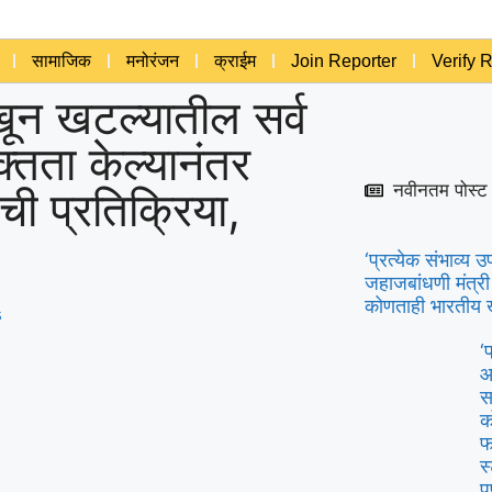
सामाजिक
मनोरंजन
क्राईम
Join Reporter
Verify 
खून खटल्यातील सर्व
ुक्तता केल्यानंतर
नवीनतम पोस्ट
ची प्रतिक्रिया,
‘प्रत्येक संभाव्
जहाजबांधणी मंत्री
कोणताही भारतीय 
s
‘
आ
स
क
फ
स
प