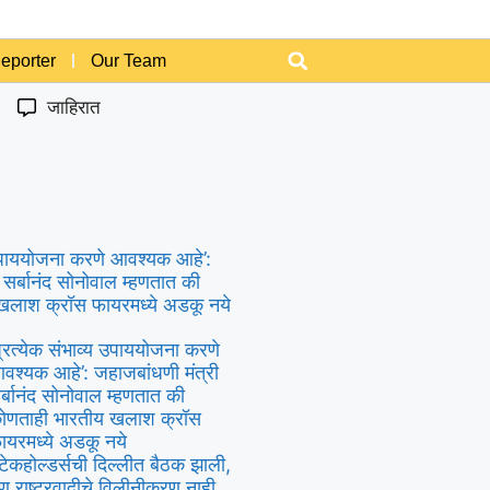
Reporter
Our Team
जाहिरात
य उपाययोजना करणे आवश्यक आहे’:
 सर्बानंद सोनोवाल म्हणतात की
खलाश क्रॉस फायरमध्ये अडकू नये
प्रत्येक संभाव्य उपाययोजना करणे
वश्यक आहे’: जहाजबांधणी मंत्री
र्बानंद सोनोवाल म्हणतात की
ोणताही भारतीय खलाश क्रॉस
ायरमध्ये अडकू नये
्टेकहोल्डर्सची दिल्लीत बैठक झाली,
ण राष्ट्रवादीचे विलीनीकरण नाही