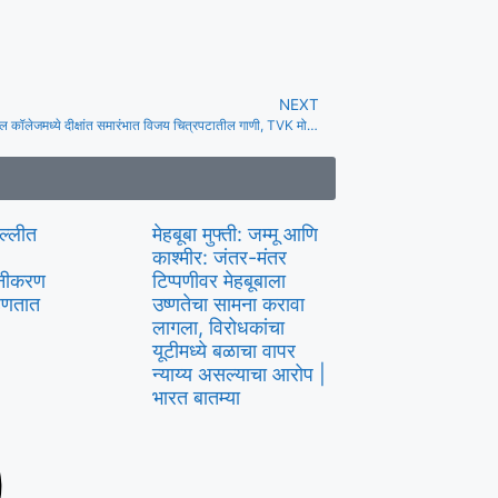
NEXT
कोईम्बतूर मेडिकल कॉलेजमध्ये दीक्षांत समारंभात विजय चित्रपटातील गाणी, TVK मोहिमेनंतर वाद सुरू झाला.
िल्लीत
मेहबूबा मुफ्ती: जम्मू आणि
काश्मीर: जंतर-मंतर
लीनीकरण
टिप्पणीवर मेहबूबाला
्हणतात
उष्णतेचा सामना करावा
लागला, विरोधकांचा
यूटीमध्ये बळाचा वापर
न्याय्य असल्याचा आरोप |
भारत बातम्या