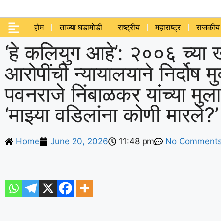
होम
ताज्या घडामोडी
राष्ट्रीय
महाराष्ट्र
राजकीय
‘हे कलियुग आहे’: २००६ च्या 
आरोपींची न्यायालयाने निर्दोष म
पवनराजे निंबाळकर यांच्या मुला
‘माझ्या वडिलांना कोणी मारले?’
Home
June 20, 2026
11:48 pm
No Comment