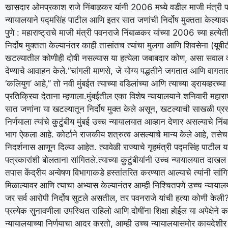
खासदार ओमप्रकाश राजे निंबाळकर यांनी 2006 मध्ये वडील माजी मंत्री पव
न्यायालयाने पद्मसिंह पाटील आणि इतर सात जणांची निर्दोष मुक्तता केल्यावर
पुणे : महाराष्ट्राचे माजी मंत्री पवनराजे निंबाळकर यांच्या 2006 च्या हत
निर्दोष मुक्तता केल्यानंतर काही तासांतच त्यांचा मुलगा आणि शिवसेना (यू
खटल्यातील कोणीही दोषी नसल्यास या हत्येला जबाबदार कोण, असा सवाल 
देण्याचे आवाहन केले.
“चांगली माणसे, जे योग्य पद्धतीने जगतात आणि वागतात
‘कलियुग’ आहे,” तो नवी मुंबईत त्याच्या वडिलांच्या आणि त्याच्या ड्रायव्हरच्य
प्रतिक्रिया देताना म्हणाला.
मुंबईतील एका विशेष न्यायालयाने शनिवारी महारा
सात जणांना या खटल्यातून निर्दोष मुक्त केले असून, खटल्याची साखळी प्रस
निर्णयाला त्यांचे कुटुंबीय मुंबई उच्च न्यायालयात आव्हान देणार असल्याचे निं
भाग ऐकला आहे. कोर्टाने राजकीय शत्रुत्व असल्याचे मान्य केले आहे, तसेच 
निदर्शनास आणून दिल्या आहेत. त्यावेळी राज्याचे गृहमंत्री पद्मसिंह पाटील य
पत्रकारांशी बोलताना सांगितले.
त्याच्या कुटुंबीयांनी उच्च न्यायालयात दाखल क
तपास केंद्रीय अन्वेषण विभागाकडे हस्तांतरित करण्यात आल्याचे त्यांनी सांग
मिळाल्यावर आणि त्याचा अभ्यास केल्यानंतर आम्ही निश्चितपणे उच्च न्यायाल
जर सर्व आरोपी निर्दोष सुटले असतील, तर पवनराजे यांची हत्या कोणी केली?
प्रत्येक सुनावणीला उपस्थित राहिलो आणि दोषींना शिक्षा होईल या अपेक्षेने 
न्यायालयाच्या निर्णयाचा आदर करतो, आम्ही उच्च न्यायालयासमोर कायदेशीर उ