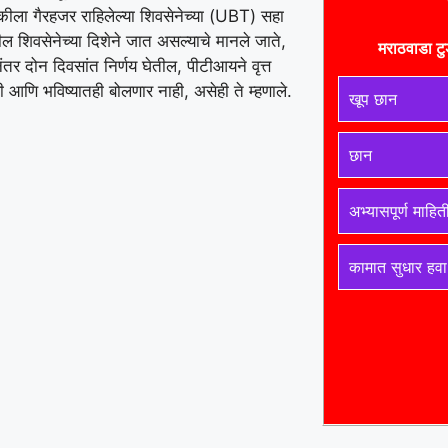
ैठकीला गैरहजर राहिलेल्या शिवसेनेच्या (UBT) सहा
ल शिवसेनेच्या दिशेने जात असल्याचे मानले जाते,
मराठवाडा टु
ंतर दोन दिवसांत निर्णय घेतील, पीटीआयने वृत्त
ी आणि भविष्यातही बोलणार नाही, असेही ते म्हणाले.
खूप छान
छान
अभ्यासपूर्ण माहित
कामात सुधार हवा