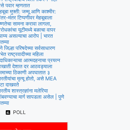
से पवार म्हणतात
ेहबूबा मुफ्ती: जम्मू आणि काश्मीर:
ंतर-मंतर टिप्पणीवर मेहबूबाला
ष्णतेचा सामना करावा लागला,
िरोधकांचा यूटीमध्ये बळाचा वापर
्याय्य असल्याचा आरोप | भारत
ातम्या
ुणे जिल्हा परिषदेच्या सर्वसाधारण
भेत राष्ट्रवादीच्या महिला
दाधिकाऱ्याचा आत्मदहनाचा प्रयत्न
खाती देशात दर आठवड्याला
ामाच्या ठिकाणी अपघातात ३
ारतीयांचा मृत्यू होतो, असे MEA
ेटा दाखवते
ारतीय शास्त्रज्ञांना मलेरिया
ांबवण्याचा मार्ग सापडला असेल | पुणे
ातम्या
POLL