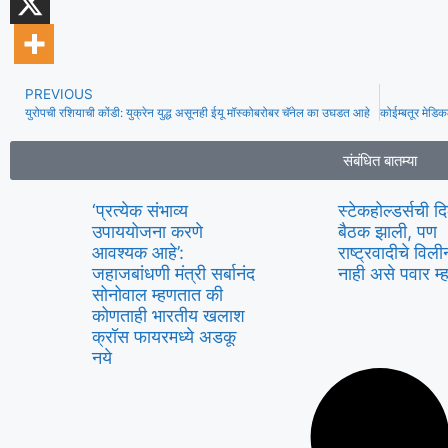
PREVIOUS
युरोपची रशियाची कोंडी: युक्रेन युद्ध असूनही ईयू मॉस्कोबरोबर चॅनेल का उघडत आहे
संबंधित बातम्या
‘प्रत्येक संभाव्य
स्टेकहोल्डर्सची द
उपाययोजना करणे
बैठक झाली, पण
आवश्यक आहे’:
राष्ट्रवादीचे वि
जहाजबांधणी मंत्री सर्बानंद
नाही असे पवार म
सोनोवाल म्हणतात की
कोणताही भारतीय खलाश
क्रॉस फायरमध्ये अडकू
नये