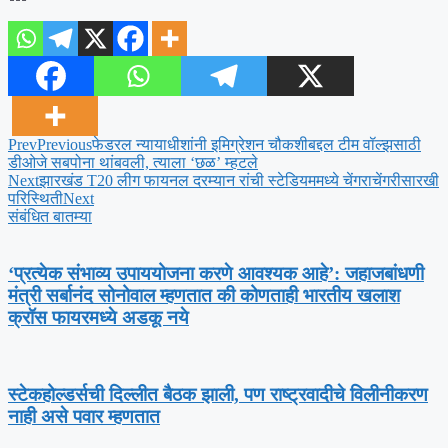
Prev
Previous
फेडरल न्यायाधीशांनी इमिग्रेशन चौकशीबद्दल टीम वॉल्झसाठी
डीओजे सबपोना थांबवली, त्याला ‘छळ’ म्हटले
Next
झारखंड T20 लीग फायनल दरम्यान रांची स्टेडियममध्ये चेंगराचेंगरीसारखी
परिस्थिती
Next
संबंधित बातम्या
‘प्रत्येक संभाव्य उपाययोजना करणे आवश्यक आहे’: जहाजबांधणी
मंत्री सर्बानंद सोनोवाल म्हणतात की कोणताही भारतीय खलाश
क्रॉस फायरमध्ये अडकू नये
स्टेकहोल्डर्सची दिल्लीत बैठक झाली, पण राष्ट्रवादीचे विलीनीकरण
नाही असे पवार म्हणतात