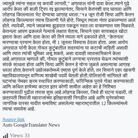
ज्यामुळे त्यांना सहल रद्द करावी लागली,” अग्रवाल यांनी दावा केला.
त्याने पुढे
आरोप केला की बाली ट्रिप रद्द झाल्यानंतर, सियाने केतनशी वाद घातला आणि
लोहगड किल्ल्याला भेट देण्याचा आग्रह धरला.
“१४ जून रोजी सिया आणि केतन
लोहगड किल्ल्यावर त्याच ठिकाणी गेले होते, जिथून त्याला नंतर ढकलण्यात आले
होते. त्यावेळी, त्याने जवळच्या झुडपात पकडून स्वतःला वाचवण्यात यश मिळवले.
केतनला आपण ढकलले गेल्याचे लक्षात येताच, सियाने एका सापाबद्दल खोटा
इशारा केला आणि दावा केला की तिने त्याला मागे ढकलले होते, “केतनला
मारण्याचा प्रयत्न केला होता, मी 1 जूनला विश्वास ठेवला होता. असा आरोप
अग्रवाल यांनी केला.
गोयल कुटुंबातील सदस्यांना या कटाची माहिती असावी
आणि त्यात त्यांची भूमिका असू शकते, असा दावाही व्यावसायिकाने केला
आहे.
अग्रवाल म्हणाले की, गोयल कुटुंबाने लग्नाचा प्रस्ताव घेऊन त्यांच्याशी
संपर्क साधला होता आणि सिया आणि केतन हे योग्य जुळले असल्याचा आग्रह
धरला होता.
केतनने उद्योजकतेमध्ये एमएस पूर्ण केले होते, तर सियाने एका खासगी
महाविद्यालयातून वाणिज्य शाखेची पदवी घेतली होती.
पोलिसांनी सांगितले की
घटनांचा नेमका क्रम स्थापित करण्यासाठी, फॉरेन्सिक पुरावे गोळा करण्यासाठी
आणि कथित हत्येच्या कटात इतर कोणी सामील आहेत का हे निश्चित
करण्यासाठी पुढील तपास सुरू आहे.
लोहगड किल्ला, जिथे ही घटना घडली, तो
छत्रपती शिवाजी महाराजांच्या इतिहासाशी निगडीत आहे आणि युनेस्कोच्या
जागतिक वारसा यादीत समाविष्ट असलेल्या महाराष्ट्रातील 12 किल्ल्यांमध्ये
त्याचा समावेश आहे.
Source link
Auto GoogleTranslater News
Views:
33