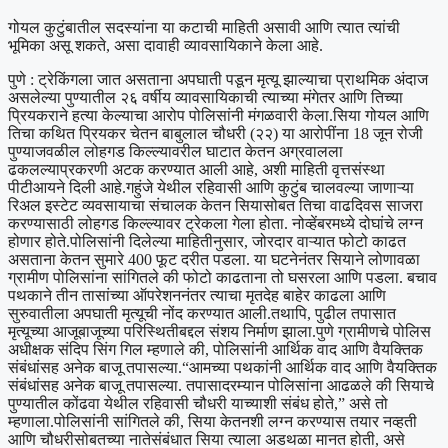
गोयल कुटुंबातील सदस्यांना या कटाची माहिती असावी आणि त्यात त्यांची
भूमिका असू शकते, असा दावाही व्यावसायिकाने केला आहे.
पुणे : ट्रेकिंगला जात असताना अपघाती पडून मृत्यू झाल्याचा प्राथमिक अंदाज
असलेल्या पुण्यातील २६ वर्षीय व्यावसायिकाची त्याच्या मंगेतर आणि तिच्या
प्रियकराने हत्या केल्याचा आरोप पोलिसांनी मंगळवारी केला.
सिया गोयल आणि
तिचा कथित प्रियकर चेतन बाबुलाल चौधरी (२२) या आरोपींना 18 जून रोजी
पुण्याजवळील लोहगड किल्ल्यावरील घाटात केतन अग्रवालला
ढकलल्याप्रकरणी अटक करण्यात आली आहे, अशी माहिती वृत्तसंस्था
पीटीआयने दिली आहे.
गहुंजे येथील रहिवासी आणि कुटुंब चालवल्या जाणाऱ्या
रिअल इस्टेट व्यवसायाचा संचालक केतन सियासोबत तिचा वाढदिवस साजरा
करण्यासाठी लोहगड किल्ल्यावर ट्रेकला गेला होता. नोव्हेंबरमध्ये दोघांचे लग्न
होणार होते.
पोलिसांनी दिलेल्या माहितीनुसार, जोरदार वाऱ्यात फोटो काढत
असताना केतन सुमारे 400 फूट दरीत पडला.
या घटनेनंतर सियाने लोणावळा
ग्रामीण पोलिसांना सांगितले की फोटो काढताना तो घसरला आणि पडला. बचाव
पथकाने तीन तासांच्या ऑपरेशननंतर त्याचा मृतदेह बाहेर काढला आणि
सुरुवातीला अपघाती मृत्यूची नोंद करण्यात आली.
तथापि, पुढील तपासात
मृत्यूच्या आजूबाजूच्या परिस्थितीबद्दल संशय निर्माण झाला.
पुणे ग्रामीणचे पोलिस
अधीक्षक संदिप सिंग गिल म्हणाले की, पोलिसांनी आर्थिक वाद आणि वैयक्तिक
संबंधांसह अनेक बाजू तपासल्या.
“आमच्या पथकांनी आर्थिक वाद आणि वैयक्तिक
संबंधांसह अनेक बाजू तपासल्या. तपासादरम्यान पोलिसांना आढळले की सियाचे
पुण्यातील कोंढवा येथील रहिवासी चौधरी याच्याशी संबंध होते,” असे तो
म्हणाला.
पोलिसांनी सांगितले की, सिया केतनशी लग्न करण्यास तयार नव्हती
आणि चौधरीसोबतच्या नातेसंबंधात सिया त्याला अडथळा मानत होती, असे