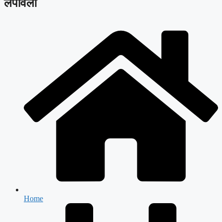
लपविला
Home