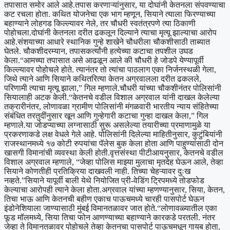
तपासात समोर आले आहे.
तपास करणाऱ्यांनुसार, या दोघांनी केतनला संपवण्याचा
कट रचला होता. कथित योजनेचा एक भाग म्हणून, सियाने त्याला फिरण्याच्या
बहाण्याने लोहगड किल्ल्यावर नेले, तर चौधरी स्वतंत्रपणे त्या ठिकाणी
पोहोचला.
दोघांनी केतनला दरीत ढकलून दिल्याने त्याचा मृत्यू झाल्याचा आरोप
आहे.
संशयाच्या आधारे स्थानिक गुन्हे शाखेने चौधरीला चौकशीसाठी ताब्यात
घेतले. चौकशीदरम्यान, तपासकर्त्यांनी हत्येच्या कटाचा तपशील उघड
केला.
“आमच्या तपासात असे आढळून आले की चौधरी हे जोडपे येण्यापूर्वी
किल्ल्यावर पोहोचले होते. त्यानंतर तो त्यांचा पाठलाग एका निर्जनस्थळी गेला,
जिथे त्याने आणि सियाने कथितरित्या केतन अग्रवालला दरीत ढकलले,
परिणामी त्याचा मृत्यू झाला,” गिल म्हणाले.
चौधरी यांच्या चौकशीनंतर पोलिसांनी
सियालाही अटक केली.
“केतनचे वडील विशाल अग्रवाल यांनी दाखल केलेल्या
तक्रारीनंतर, लोणावळा ग्रामीण पोलिसांनी मंगळवारी भारतीय न्याय संहितेच्या
संबंधित तरतुदींनुसार खून आणि गुन्हेगारी कटाचा गुन्हा दाखल केला,” गिल
म्हणाले.
या जोडप्याच्या लग्नासाठी सुरू असलेल्या तयारीच्या प्रमाणामुळे या
प्रकरणाकडे लक्ष वेधले गेले आहे. पोलिसांनी दिलेल्या माहितीनुसार, कुटुंबियांनी
राजस्थानमध्ये १७ कोटी रुपयांचा पॅलेस बुक केला होता आणि पाहुण्यांसाठी दोन
खासगी विमानांची व्यवस्था केली होती.
वृत्तसंस्था पीटीआयनुसार, केतनचे वडील
विशाल अग्रवाल म्हणाले, “जेव्हा पोलिस माझ्या मुलाचा मृतदेह घेऊन आले, तेव्हा
सियाने कोणतीही प्रतिक्रिया दाखवली नाही. तिच्या चेहऱ्यावर दुःख
नव्हते.”
सियाने यापूर्वी बाली येथे नियोजित प्री-वेडिंग ट्रिपमध्ये तोडफोड
केल्याचा आरोपही त्याने केला होता.
अग्रवाल यांच्या म्हणण्यानुसार, सिया, केतन,
तिचा भाऊ आणि केतनची बहीण एकाच पाऊचमध्ये चारही पासपोर्ट घेऊन
इंडोनेशियाला जाण्यासाठी मुंबई विमानतळावर जात होते.
“लोणावळ्यातील एका
फूड मॉलमध्ये, सिया तिचा फोन आणण्याच्या बहाण्याने कारकडे परतली. नंतर
जेव्हा ते विमानतळावर पोहोचले तेव्हा केतनचा पासपोर्ट पाऊचमधून गायब होता,