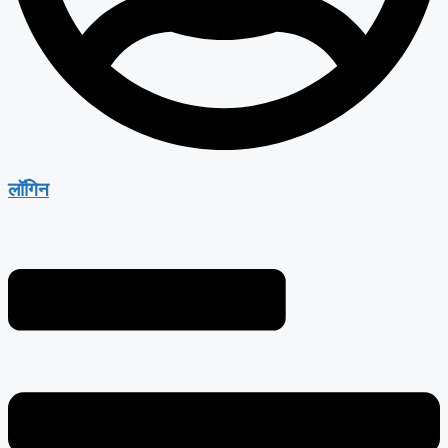
लॉगिन