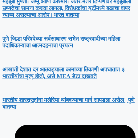
मेहबूबा मुफ्ती: जम्मू आणि काश्मीर: जंतर-मंतर टिप्पणीवर मेहबूबाला
उष्णतेचा सामना करावा लागला, विरोधकांचा यूटीमध्ये बळाचा वापर
न्याय्य असल्याचा आरोप | भारत बातम्या
पुणे जिल्हा परिषदेच्या सर्वसाधारण सभेत राष्ट्रवादीच्या महिला
पदाधिकाऱ्याचा आत्मदहनाचा प्रयत्न
आखाती देशात दर आठवड्याला कामाच्या ठिकाणी अपघातात ३
भारतीयांचा मृत्यू होतो, असे MEA डेटा दाखवते
भारतीय शास्त्रज्ञांना मलेरिया थांबवण्याचा मार्ग सापडला असेल | पुणे
बातम्या