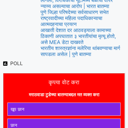
लागला, विरोधकांचा यूटीमध्ये बळाचा वापर
न्याय्य असल्याचा आरोप | भारत बातम्या
पुणे जिल्हा परिषदेच्या सर्वसाधारण सभेत
राष्ट्रवादीच्या महिला पदाधिकाऱ्याचा
आत्मदहनाचा प्रयत्न
आखाती देशात दर आठवड्याला कामाच्या
ठिकाणी अपघातात ३ भारतीयांचा मृत्यू होतो,
असे MEA डेटा दाखवते
भारतीय शास्त्रज्ञांना मलेरिया थांबवण्याचा मार्ग
सापडला असेल | पुणे बातम्या
POLL
कृपया वोट करा
मराठवाडा टुडे
च्या बातम्याबद्दल मत व्यक्त करा
खूप छान
छान