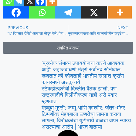
PREVIOUS
NEXT
’17 दिवसात दोघेही आम्हाला सोडून गेले’: केतन अग्रवालच्या काकांनी रियाल्टरच्या मृत्यूनंतर आजोबांना दिलेला धक्का आठवला.
मुसळधार पाऊस आणि महामार्गावरील खड्डे यामुळे मुंबई विमानतळावर पोहोचण्यासाठी एका कुटुंबाचा प्रवास न संपणारा, अयशस्वी ठरला
संबंधित बातम्या
‘प्रत्येक संभाव्य उपाययोजना करणे आवश्यक
आहे’: जहाजबांधणी मंत्री सर्बानंद सोनोवाल
म्हणतात की कोणताही भारतीय खलाश क्रॉस
फायरमध्ये अडकू नये
स्टेकहोल्डर्सची दिल्लीत बैठक झाली, पण
राष्ट्रवादीचे विलीनीकरण नाही असे पवार
म्हणतात
मेहबूबा मुफ्ती: जम्मू आणि काश्मीर: जंतर-मंतर
टिप्पणीवर मेहबूबाला उष्णतेचा सामना करावा
लागला, विरोधकांचा यूटीमध्ये बळाचा वापर न्याय्य
असल्याचा आरोप | भारत बातम्या