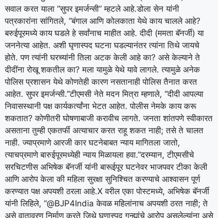
सवाल करत याला “सुपर इमर्जन्सी” म्हटले आहे.
डोला सेन यांनी
पत्रकारांना सांगितले, “बंगाल आणि कोलकाता येथे काय चालले आहे?
बरुईपूरमध्ये काय घडले हे सर्वांनाच माहीत आहे. दीदी (ममता बॅनर्जी) या
जननेत्या आहेत. अशी घृणास्पद घटना घडल्यानंतर त्यांना तिथे जायचे
होते. पण त्यांनी घरच्यांनी तिला अटक केली आहे का? असे केल्याने ते
दीदींना रोखू शकतील का? मला यामुळे येथे यावे लागले. त्यामुळे अनेक
पोलिस प्रशासन येथे कोणतेही कारण नसतानाही पोलिस तैनात करत
आहेत. सुपर इमर्जन्सी.”
टीएमसी नेते मदन मित्रा म्हणाले, “दीदी आपल्या
निवासस्थानी पक्ष कार्यकर्त्यांना भेटत आहेत. पोलीस नेमके काय करू
शकतात? कोणीतरी घोषणाबाजी करावीच लागते. जनता शांतपणे स्वीकारत
असताना तुम्ही एकतर्फी अत्याचार करत राहू शकत नाही; तसे ते चालत
नाही. ज्याप्रमाणे आरजी कार घटनेबाबत न्याय मागितला जातो,
त्याचप्रमाणे बारुईपूरमध्येही न्याय मिळायला हवा.”
दरम्यान, टीएमसीचे
सरचिटणीस अभिषेक बॅनर्जी यांनी बारूईपूर घटनेवर भाजपवर टीका केली
आणि आरोप केला की महिला सुरक्षा सुनिश्चित करण्याचे आश्वासन पूर्ण
करण्यात पक्ष अपयशी ठरला आहे.
X वरील एका पोस्टमध्ये, अभिषेक बॅनर्जी
यांनी लिहिले, “@BJP4India केवळ महिलांनाच अपयशी ठरत नाही; ते
असे वातावरण निर्माण करते जिथे घृणास्पद गुन्ह्यांचे आरोप असलेल्यांना असे