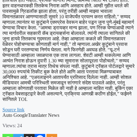
हालचाल होत नव्हती. प्रत्येक जाणारा मिनिट आमच्या चिंतेत भर टाकत होता.
इतर वाहनधारकही तितकेच निराश आणि असहाय होते.
आम्ही गृहीत धरले की
पावसामुळे ग्रिडलॉक झाला होता, परंतु तरीही आम्ही माझ्या भावाला
विमानतळावर आणण्यासाठी सुमारे 10 वाजेपर्यंत प्रयत्न करत राहिलो,” सय्यद
म्हणाला.
त्यानंतर या कुटुंबाने एक्स्प्रेस वेवरून बाहेर पडून जुना पुणे-मुंबई महामार्ग
घेण्याचा विचार केला. “आमचा ड्रायव्हर मान्य झाला, पण रिस्क घेण्याआधी त्याने
त्या मार्गावरील सहकारी कॅब ड्रायव्हर्सना बोलावले. त्यांनी त्याला सांगितले की
जुना हायवे तितकाच गुदमरला आहे. तेव्हा आम्हाला कळले की विमानतळावर
वेळेवर पोहोचण्याचा कोणताही मार्ग नाही,” तो म्हणाला.
अखेर कुटुंबाने प्रवास
सोडून घरी परतण्याचा निर्णय घेतला. मागे फिरणेही अवघड होते. “यू-टर्न
घेण्यासाठी आम्हाला जवळपास एक तास लागला. शेवटी आम्ही थकलेल्या आणि
अत्यंत निराश होऊन दुपारी 1.30 च्या सुमारास सोलापूरला पोहोचलो,” सय्यद
म्हणाला.
त्यांचा त्रास मात्र तिथेच संपला नाही. कुटुंबाने ट्रॅव्हल पोर्टलद्वारे सुमारे
30,000 रुपयांचे तिकीट बुक केले होते आणि आता परतावा मिळण्याबाबत
अनिश्चित आहे. “एअरलाइनने आतापर्यंत प्रतिसाद दिलेला नाही. आम्ही सोशल
मीडियावर आमची परिस्थिती समजावून सांगणारे संदेश पाठवले आहेत, परंतु
आम्हाला कोणताही परतावा मिळेल की नाही हे आम्हाला माहित नाही. बुकिंग एका
ट्रॅव्हल वेबसाइटद्वारे केली असल्याने, प्रक्रिया आणखी कठीण होईल,” फईमने
सांगितले
TOI
.
Source link
Auto GoogleTranslater News
Views:
24