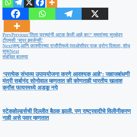
Prev
Previous
‘तिला घरच्यांनी अटक केली आहे का?’ ममतांच्या सुरक्षेवर
टीएमसी ‘सुपर इमर्जन्सी’
Next
जम्मू आणि काश्मीरच्या राजौरीमध्ये एलओसीवर पाक ड्रोन दिसला, शोध
सुरू
Next
संबंधित बातम्या
‘प्रत्येक संभाव्य उपाययोजना करणे आवश्यक आहे’: जहाजबांधणी
मंत्री सर्बानंद सोनोवाल म्हणतात की कोणताही भारतीय खलाश
क्रॉस फायरमध्ये अडकू नये
स्टेकहोल्डर्सची दिल्लीत बैठक झाली, पण राष्ट्रवादीचे विलीनीकरण
नाही असे पवार म्हणतात