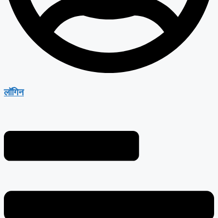
लॉगिन