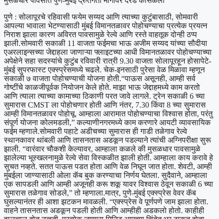
मुसळधार पावसात पुणे-मुंबई द्रुतगती मार्गावर दरड कोसळली
पुणे :
सोलापूरचे रहिवासी फयेम सय्यद आणि त्याच्या कुटुंबासाठी, सोमवारी
आपल्या भावाला भेटण्यासाठी मुंबई विमानतळावर पोहोचण्याचा प्रत्येक प्रयत्न
निराश झाला कारण अविरत पावसामुळे रेल्वे आणि रस्ते वाहतूक दोन्ही ठप्प
झाली.
सोमवारी सकाळी 11 वाजता फईमचा भाऊ अजीम सय्यद यांच्या सौदीया
एअरलाइन्सच्या जेद्दाहला जाणाऱ्या फ्लाइटच्या आधी विमानतळावर पोहोचण्याच्या
अपेक्षेने सहा सदस्यांचे कुटुंब रविवारी रात्री 9.30 वाजता सोलापूरहून होसापेटे-
मुंबई सुपरफास्ट एक्स्प्रेसमध्ये चढले. चेक-इनसाठी पुरेसा वेळ मिळावा म्हणून
सकाळी ७ वाजता पोहोचण्याची योजना होती.
“पाऊस असूनही, आम्ही सर्व
गोष्टींचे काळजीपूर्वक नियोजन केले होते. माझा भाऊ जेद्दाहमध्ये काम करतो
आणि त्याला त्याच्या कामाच्या ठिकाणी परत जावे लागले. ट्रेन सकाळी 6 च्या
सुमारास CMST ला पोहोचणार होती आणि नंतर, 7.30 किंवा 8 च्या सुमारास
आम्ही विमानतळावर पोहोचू.
आम्हाला आरामात पोहोचण्याचा विश्वास होता, परंतु
संपूर्ण योजना कोलमडली,” कल्याणीनगरमध्ये काम करणारे आयटी व्यावसायिक
फईम म्हणाले.
सोमवारी पहाटे अडीचच्या सुमारास ही गाडी तळेगाव रेल्वे
स्थानकावर थांबली आणि तासनतास अडकून पडल्याने त्यांची अग्निपरीक्षा सुरू
झाली. “वारंवार चौकशी केल्यावर, आम्हाला कळले की मुसळधार पावसामुळे
झालेल्या भूस्खलनामुळे रेल्वे सेवा विस्कळीत झाली होती. आम्हाला काय करावे हे
सुचत नव्हते. सतत पाऊस पडत होता आणि वेळ निघून जात होता. शेवटी, आम्ही
मुंबईला जाण्यासाठी ओला कॅब बुक करण्याचा निर्णय घेतला. सुदैवाने, आम्हाला
एक सापडली आणि आम्ही अजूनही करू शकू यावर विश्वास ठेवून सकाळी 6 च्या
सुमारास तळेगाव सोडले,” तो म्हणाला.
मात्र, पुणे-मुंबई एक्स्प्रेस वेवर कॅब
घुसल्यानंतर ही आशा झटकन मावळली. “एक्स्प्रेस वे पूर्णपणे जाम झाला होता.
वाहने तासनतास अडकून पडली होती आणि आम्हीही अडकलो होतो. काहीही