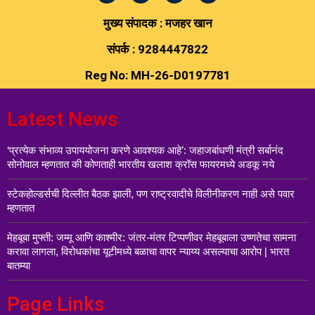
मुख्य संपादक : मजहर खान
संपर्क : 9284447822
Reg No: MH-26-D0197781
Latest News
‘प्रत्येक संभाव्य उपाययोजना करणे आवश्यक आहे’: जहाजबांधणी मंत्री सर्बानंद
सोनोवाल म्हणतात की कोणताही भारतीय खलाश क्रॉस फायरमध्ये अडकू नये
स्टेकहोल्डर्सची दिल्लीत बैठक झाली, पण राष्ट्रवादीचे विलीनीकरण नाही असे पवार
म्हणतात
मेहबूबा मुफ्ती: जम्मू आणि काश्मीर: जंतर-मंतर टिप्पणीवर मेहबूबाला उष्णतेचा सामना
करावा लागला, विरोधकांचा यूटीमध्ये बळाचा वापर न्याय्य असल्याचा आरोप | भारत
बातम्या
Page Links