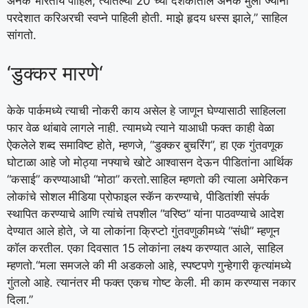
अनेक भारतीय पाहिले; त्यातल्या 20 च्या दशकातील अनेक मुली ज्यांनी
परदेशात करिअरची स्वप्ने पाहिली होती. माझे हृदय धस्स झाले,” साहिल
सांगतो.
‘
डुक्कर मारणे
‘
केके पार्कमध्ये त्याची नोकरी काय असेल हे जाणून घेण्यासाठी साहिलला
फार वेळ थांबावे लागले नाही. त्यामध्ये त्याने याआधी फक्त काही वेळा
ऐकलेले शब्द समाविष्ट होते, म्हणजे, “डुक्कर बुचरिंग”, हा एक गुंतवणूक
घोटाळा आहे जो मोठ्या नफ्याचे खोटे आश्वासन देऊन पीडितांना आर्थिक
“कसाई” करण्याआधी “मोठा” करतो.
साहिल म्हणतो की त्याला अमेरिकन
लोकांचे सोशल मीडिया प्रोफाइल स्कॅन करण्याचे, पीडितांशी संपर्क
स्थापित करण्याचे आणि त्यांचे तपशील “वरिष्ठ” यांना पाठवण्याचे आदेश
देण्यात आले होते, जे या लोकांना क्रिप्टो गुंतवणुकीमध्ये “संधी” म्हणून
कॉल करतील. एका दिवसात 15 लोकांना लक्ष्य करण्यात आले, साहिल
म्हणतो.
“मला समजले की मी अडकलो आहे, स्पष्टपणे गुन्हेगारी कृत्यांमध्ये
गुंतलो आहे. त्यानंतर मी फक्त एकच गोष्ट केली. मी काम करण्यास नकार
दिला.”