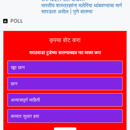
भारतीय शास्त्रज्ञांना मलेरिया थांबवण्याचा मार्ग
सापडला असेल | पुणे बातम्या
POLL
कृपया वोट करा
मराठवाडा टुडे
च्या बातम्याबद्दल मत व्यक्त करा
खूप छान
छान
अभ्यासपूर्ण माहिती
कामात सुधार हवा