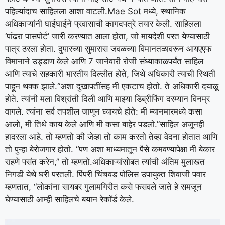
पहिल्यांदाच साहिलला आशा वाटली.
Mae Sot मध्ये, स्थानिक
अधिकाऱ्यांनी घाईघाईने प्रवासाची कागदपत्रे तयार केली. साहिलला
‘पांढरा पासपोर्ट’ जारी करण्यात आला होता, जो मायदेशी परत येण्यासाठी
पात्र ठरला होता. दुपारच्या सुमारास जवळच्या विमानतळावरून आयएएफ
विमानाने उड्डाण केले आणि 7 जानेवारी रोजी संध्याकाळपर्यंत साहिल
आणि त्याचे सहकारी भारतीय दिल्लीत होते, जिथे अधिकारी त्याची स्थिती
पाहून थक्क झाले.
“अशा दुखापतींसह मी एकटाच होतो. ते अधिकारी दयाळू
होते. त्यांनी मला विश्रांती दिली आणि माझ्या डिब्रीफिंग दरम्यान विनम्र
वागले. त्यांना सर्व तपशील जाणून घ्यायचे होते: मी म्यानमारमध्ये कसा
आलो, मी तिथे काय केले आणि मी कसा बाहेर पडलो.”
साहिल अजूनही
हादरला आहे. तो म्हणतो की जेव्हा तो काम करतो तेव्हा वेदना होतात आणि
तो पुन्हा बेरोजगार होतो. “पण अशा माध्यमातून पैसे कमवण्यापेक्षा मी बेकार
राहणे पसंत करेन,” तो म्हणतो.
अधिकाऱ्यांसोबत त्यांची अंतिम मुलाखत
निगडी येथे घरी परतली. पिंपरी चिंचवड पोलिस उपायुक्त शिवाजी पवार
म्हणतात, “लोकांना सायबर गुलामगिरीत कसे फसवले जाते हे समजून
घेण्यासाठी आम्ही साहिलचे बयान रेकॉर्ड केले.