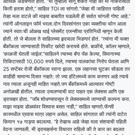
आर्थिक अडचणीत होता. “मी तुम्हाला सांगू शकत नाही की मी नोकरीसाठी
किती हताश होतो,” साहिल TOI ला सांगतो.
“जेव्हा मी जाहिरात पाहिली
तेव्हा मला वाटले की माझ्या बाबतीत घडलेली ही सर्वात चांगली गोष्ट आहे.”
त्यांनी ऑनलाइन फॉर्म भरला.
दोन दिवसांनंतर एका व्यक्तीचा फोन आला
ज्याने स्वतःची ओळख थाई प्लेसमेंट एजन्सीचा प्रतिनिधी म्हणून केली
होती.
तो जे बोलला ते साहिलच्या हृदयाला भिडणारं होतं. “त्यांना मी फक्त
बँकॉकला जाण्यासाठी तिकीट खरेदी करायचे होते. बाकीचे, कॉलर म्हणाले,
‘काळजी घेतली जाईल’.”
साहिलने त्याच्या बॅगा पॅक केल्या, विमानाच्या
तिकिटासाठी 10,000 रुपये दिले, त्याच्या पालकांचा निरोप घेतला आणि
25 सप्टेंबर रोजी बँकॉकला रवाना झाला. एक लहानसा घुटका सोडला तर
काहीही सामान्य दिसत नव्हते: तो ज्या हॉटेलमध्ये काम करणार आहे त्याचे
नाव त्याला अजूनही माहित नव्हते.
पण बँकॉकमध्ये आल्यावर गोष्टी
अनोळखी होतील. त्याला उचलण्याची वाट पाहत एक लेक्सस आणि एक
ड्रायव्हर होता.
“जॉब शोधण्यापासून ते लेक्ससमध्ये जाण्याची कल्पना करा.
माझा माझ्या डोळ्यांवर विश्वास बसत नाही,” साहिल म्हणतो.
फॅन्सी
कारमधील प्रवास मात्र लहान असेल. साहिल सांगतात की त्यांनी वाटेत
किमान १७ गाड्या बदलल्या. “हे तेव्हाच आहे जेव्हा मला संशयाची पहिली
वेदना जाणवली. मी ड्रायव्हर्सना विचारत राहिलो की ते कार का बदलत