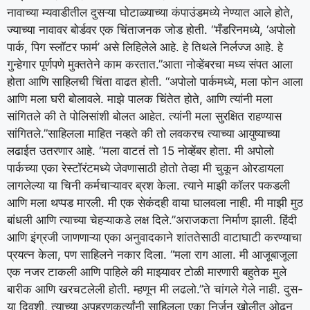
नावाच्या म्यवाडीतील दुसऱ्या घोटाळ्याच्या कंपाउंडमध्ये नेण्यात आले होते,
ज्याच्या नावावर बोर्डवर एक चिंताजनक जोड होती.
“मँडरिनमध्ये, ‘अपोलो
पार्क, पिग स्लॉटर फार्म’ असे लिहिलेले आहे. हे तिथले निर्लज्ज आहे. हे
गुन्हेगार पूर्णपणे मुक्ततेने काम करतात.”
आता नोव्हेंबरचा मध्य संपत आला
होता आणि साहिलची चिंता वाढत होती. “अपोलो पार्कमध्ये, मला फोन आला
आणि मला घरी बोलावले. माझे पालक चिंतेत होते, आणि त्यांनी मला
सांगितले की ते पोलिसांशी बोलत आहेत. त्यांनी मला सुरक्षित राहण्यास
सांगितले.”
साहिलला माहित नव्हते की तो लवकरच त्याच्या आयुष्याच्या
लढाईत उतरणार आहे.
“मला वाटतं तो 15 नोव्हेंबर होता. मी अपोलो
पार्कच्या एका रेस्टॉरंटमध्ये जेवणासाठी होतो तेव्हा मी चुकून ओरडायला
लागलेल्या या चिनी कर्मचाऱ्यावर ब्रश केला. त्याने माझी कॉलर पकडली
आणि मला थप्पड मारली. मी एक सेकंदही वाया घालवला नाही. मी माझी मुठ
बांधली आणि त्याच्या चेहऱ्याकडे लक्ष दिले.”
अराजकता निर्माण झाली. हिंदी
आणि इंग्रजी जाणणाऱ्या एका अनुवादकाने शांततेसाठी वाटाघाटी करण्याचा
प्रयत्न केला, पण साहिलने नकार दिला. “मला राग आला. मी आजूबाजूला
एक नजर टाकली आणि पाहिले की माझ्यावर टोळी मारणारी बहुतेक मुले
बारीक आणि खरचटलेली होती.
म्हणून मी लढलो.”
ते चांगले गेले नाही. दुस-
या दिवशी, त्याच्या अपहरणकर्त्यांनी साहिलला एका निर्जन खोलीत ओढून