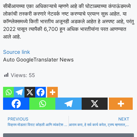
सीबीआयच्या एका अधिकाऱ्याचे म्हणणे आहे की घोटाळ्याच्या कंपाऊंडमध्ये
लोकांची तस्करी करणारे नेटवर्क नष्ट करण्याचे प्रयत्न सुरू आहेत. या
कॉम्प्लेक्समध्ये किती भारतीय अजूनही अडकले आहेत हे अस्पष्ट आहे, परंतु
2022 पासून त्यापैकी 6,700 हून अधिक भारतीयांना परत आणण्यात
आले आहे.
Source link
Auto GoogleTranslater News
Views:
55
PREVIOUS
NEXT
विक्रम मोडला! विराट कोहली आणि व्यंकटेश अय्यर स्क्रिप्टने आयपीएलच्या अंतिम इतिहासातील सर्वात वेगवान अर्धशतक RCB तुफान पाठलाग म्हणून | क्रिकेट बातम्या
आराम करा, हे सर्व कार्य करेल, ट्रम्प म्हणतात, इराण थांबला