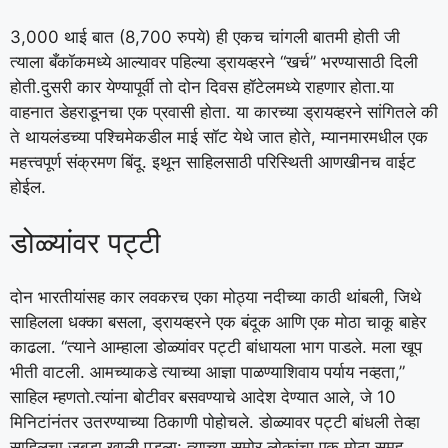
3,000 थाई बात (8,700 रुपये) ही एकच चांगली बातमी होती जी
त्याला बँकॉकमध्ये आल्यावर पहिल्या ड्रायव्हरने “खर्च” भरण्यासाठी दिली
होती.
दुसरी कार येण्यापूर्वी तो दोन दिवस हॉटेलमध्ये राहणार होता.
या
वाहनात डेहराडूनचा एक प्रवासी होता. या कारच्या ड्रायव्हरने सांगितले की
ते थायलंडच्या पश्चिमेकडील माई सॉट येथे जात होते, म्यानमारमधील एक
महत्त्वपूर्ण संक्रमण बिंदू. इथून साहिलसाठी परिस्थिती आणखीनच वाईट
होईल.
डोळ्यांवर पट्टी
दोन भारतीयांसह कार लवकरच एका मोठ्या नदीच्या काठी थांबली, जिथे
साहिलला धक्का बसला, ड्रायव्हरने एक बंदूक आणि एक मोठा चाकू बाहेर
काढला. “त्याने आम्हाला डोळ्यांवर पट्टी बांधायला भाग पाडले. मला खूप
भीती वाटली. आमच्याकडे त्याच्या आज्ञा पाळण्याशिवाय पर्याय नव्हता,”
साहिल म्हणतो.
त्यांना बोटीवर बसवण्याचे आदेश देण्यात आले, जे 10
मिनिटांनंतर उतरण्याच्या ठिकाणी पोहोचले. डोळ्यावर पट्टी बांधली तेव्हा
साहिलचा जबडा खाली पडला: त्याच्या समोर लोकांचा एक मोठा समूह