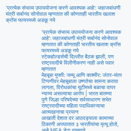
‘प्रत्येक संभाव्य उपाययोजना करणे आवश्यक आहे’: जहाजबांधणी
मंत्री सर्बानंद सोनोवाल म्हणतात की कोणताही भारतीय खलाश
क्रॉस फायरमध्ये अडकू नये
‘प्रत्येक संभाव्य उपाययोजना करणे आवश्यक
आहे’: जहाजबांधणी मंत्री सर्बानंद सोनोवाल
म्हणतात की कोणताही भारतीय खलाश क्रॉस
फायरमध्ये अडकू नये
स्टेकहोल्डर्सची दिल्लीत बैठक झाली, पण
राष्ट्रवादीचे विलीनीकरण नाही असे पवार
म्हणतात
मेहबूबा मुफ्ती: जम्मू आणि काश्मीर: जंतर-मंतर
टिप्पणीवर मेहबूबाला उष्णतेचा सामना करावा
लागला, विरोधकांचा यूटीमध्ये बळाचा वापर
न्याय्य असल्याचा आरोप | भारत बातम्या
पुणे जिल्हा परिषदेच्या सर्वसाधारण सभेत
राष्ट्रवादीच्या महिला पदाधिकाऱ्याचा
आत्मदहनाचा प्रयत्न
आखाती देशात दर आठवड्याला कामाच्या
ठिकाणी अपघातात ३ भारतीयांचा मृत्यू होतो,
असे MEA डेटा दाखवते