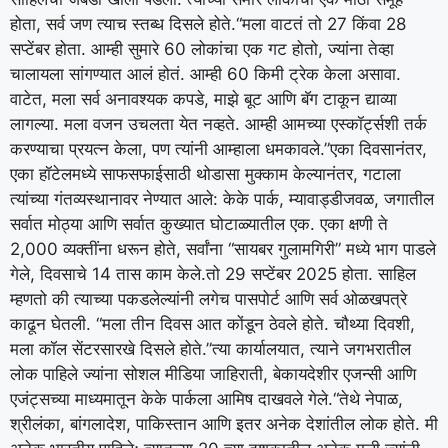
होता, सर्व जण त्याच स्तब्ध दिसले होते.
“मला वाटतं तो 27 किंवा 28
सप्टेंबर होता. आम्ही सुमारे 60 लोकांचा एक गट होतो, ज्यांना तेव्हा
चालायला सांगण्यात आलं होतं. आम्ही 60 किमी ट्रेक केला असावा.
वाटेत, मला सर्व अनावश्यक कपडे, माझे बूट आणि बॅग टाकून द्याव्या
लागल्या. मला वजन उचलता येत नव्हते. आम्ही आमच्या एस्कॉर्ट्सशी तर्क
करण्याचा प्रयत्न केला, पण त्यांनी आम्हाला धमकावले.”
एका दिवसानंतर,
एका हॉटेलमध्ये साफसफाईसाठी थोडासा मुक्काम केल्यानंतर, गटाला
त्यांच्या गंतव्यस्थानावर नेण्यात आले: केके पार्क, म्यावाड्डीजवळ, जगातील
सर्वात मोठ्या आणि सर्वात कुख्यात घोटाळ्यातील एक.
एका क्षणी ते
2,000 व्यक्तींना धरून होते, सर्वांना “सायबर गुलामगिरी” मध्ये भाग पाडले
गेले, दिवसाचे 14 तास काम केले.
तो 29 सप्टेंबर 2025 होता. साहिल
म्हणतो की त्याच्या पकडलेल्यांनी लगेच पासपोर्ट आणि सर्व ओळखपत्रे
काढून घेतली. “मला तीन दिवस आत कोंडून ठेवले होते. चौथ्या दिवशी,
मला कॉल सेंटरसारखे दिसले होते.”
त्या कार्यालयात, त्याने जगभरातील
लोक पाहिले ज्यांना सोशल मीडिया जाहिराती, बेकायदेशीर एजन्सी आणि
एजंट्सच्या माध्यमातून केके पार्कला आमिष दाखवले गेले.
“तेथे नेपाळ,
श्रीलंका, बांगलादेश, पाकिस्तान आणि इतर अनेक देशांतील लोक होते. मी