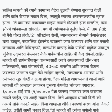
साहिल म्हणतो की त्याने कामाच्या वेळेत डुलकी घेण्यास सुरुवात केली
आणि कॉल घेण्यास नकार दिला, ज्यामुळे त्याच्या अपहरणकर्त्यांना त्रास
झाला.
“ते कामाच्या मजल्यावर माझ्या नावाने मोठ्याने हाक मारतील, मला
झोपणे थांबवायला सांगतील. पण मी त्यांच्याकडे दुर्लक्ष केले. मी ठाम होतो;
मी पैसे चोरत होतो.”
21 ऑक्टोबर रोजी, म्यानमारच्या सैन्याने कंपाऊंडवर
छापा टाकून, स्टारलिंक इंटरनेट उपकरणे जप्त केल्यावर आणि चार मजली
रुग्णालय आणि विचित्रपणे, कराओके बारसह केके पार्कची बहुतेक पायाभूत
सुविधा उद्ध्वस्त केल्यावर केके पार्कमधील साहिलची कैद संपली.
साहिल
म्हणतो की छापेमारीपासून वाचण्यासाठी त्याचे अपहरणकर्ते तीन-चार
पाकिस्तानी, सहा बांगलादेशी, 40-50 भारतीय आणि त्याला घेऊन
जवळच्या जंगलात पळून गेले.
साहिल म्हणतो, “जंगलातच आमच्या आणि
त्यांच्यात खूप गोष्टी वाढल्या होत्या. “एक महिला आमच्याकडे आली आणि
म्हणाली की आम्हाला लवकरच दुसऱ्या कंपनीत चांगल्या पगारावर,
६०,००० थाई बात (१,७०,००० पेक्षा जास्त) पगारावर काम करायला
लावले जाईल, पण आम्ही नकार दिला. तिने आम्हाला धमकी दिली की
आमचे डोके कापले जाईल किंवा आम्हाला ऑर्गन कापणी करणाऱ्यांना विकले
जाईल. तरीही आम्ही नकार दिला.”
तो म्हणतो की त्यांना अपोलो पार्क