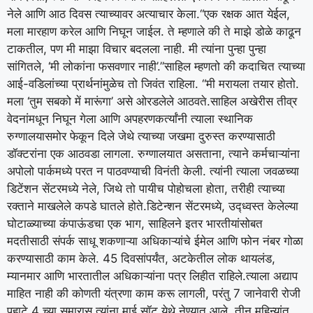
नेले आणि आठ दिवस त्याच्यावर अत्याचार केला.
“एक रक्षक आत येईल,
मला मारहाण करेल आणि निघून जाईल. ते म्हणाले की ते माझे डोळे काढून
टाकतील, पण मी माझा विचार बदलला नाही. मी त्यांना पुन्हा पुन्हा
सांगितले, ‘मी लोकांना फसवणार नाही’.”
साहिल म्हणतो की कदाचित त्याच्या
आई-वडिलांच्या प्रार्थनांमुळेच तो जिवंत राहिला. “मी मरायला तयार होतो.
मला ‘तुम सबको में मारूंगा’ असे ओरडलेले आठवते.
साहिल अखेरीस तीव्र
वेदनांमधून निघून गेला आणि अपहरणकर्त्यांनी त्याला स्थानिक
रुग्णालयासमोर फेकून दिले जेथे त्याच्या जखमा दुरुस्त करण्यासाठी
डॉक्टरांना एक आठवडा लागला. रुग्णालयात असताना, त्याने कर्मचाऱ्यांना
अपोलो पार्कमध्ये परत न पाठवण्याची विनंती केली. त्यांनी त्याला जवळच्या
डिटेंशन सेंटरमध्ये नेले, जिथे तो पायीच पोहोचला होता, तरीही त्याच्या
रक्ताने माखलेले कपडे घातले होते.
डिटेन्शन सेंटरमध्ये, उद्ध्वस्त केलेल्या
घोटाळ्याच्या कंपाऊंडचा एक भाग, साहिलने इतर भारतीयांसोबत
मदतीसाठी संपर्क साधू शकणाऱ्या अधिकाऱ्यांचे ईमेल आणि फोन नंबर गोळा
करण्यासाठी काम केले.
45 दिवसांपर्यंत, अटकेतील लोक थायलंड,
म्यानमार आणि भारतातील अधिकाऱ्यांना पत्र लिहीत राहिले.
त्याला अद्याप
माहित नाही की कोणती यंत्रणा काम करू लागली, परंतु 7 जानेवारी रोजी
पहाटे 4 च्या सुमारास त्यांना माई सॉट येथे नेण्यात आले. तीन महिन्यांत