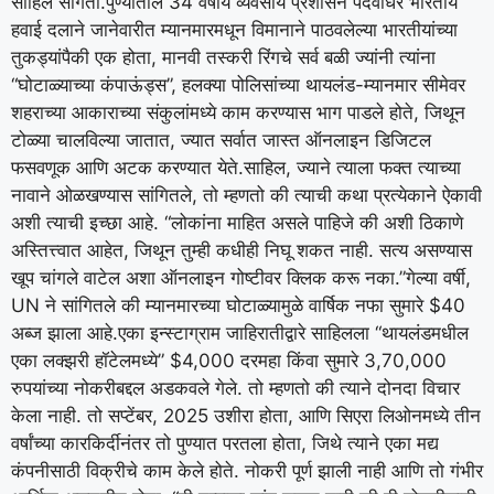
साहिल सांगतो.
पुण्यातील 34 वर्षीय व्यवसाय प्रशासन पदवीधर भारतीय
हवाई दलाने जानेवारीत म्यानमारमधून विमानाने पाठवलेल्या भारतीयांच्या
तुकड्यांपैकी एक होता, मानवी तस्करी रिंगचे सर्व बळी ज्यांनी त्यांना
“घोटाळ्याच्या कंपाऊंड्स”, हलक्या पोलिसांच्या थायलंड-म्यानमार सीमेवर
शहराच्या आकाराच्या संकुलांमध्ये काम करण्यास भाग पाडले होते, जिथून
टोळ्या चालविल्या जातात, ज्यात सर्वात जास्त ऑनलाइन डिजिटल
फसवणूक आणि अटक करण्यात येते.
साहिल, ज्याने त्याला फक्त त्याच्या
नावाने ओळखण्यास सांगितले, तो म्हणतो की त्याची कथा प्रत्येकाने ऐकावी
अशी त्याची इच्छा आहे. “लोकांना माहित असले पाहिजे की अशी ठिकाणे
अस्तित्त्वात आहेत, जिथून तुम्ही कधीही निघू शकत नाही. सत्य असण्यास
खूप चांगले वाटेल अशा ऑनलाइन गोष्टीवर क्लिक करू नका.”
गेल्या वर्षी,
UN ने सांगितले की म्यानमारच्या घोटाळ्यामुळे वार्षिक नफा सुमारे $40
अब्ज झाला आहे.
एका इन्स्टाग्राम जाहिरातीद्वारे साहिलला “थायलंडमधील
एका लक्झरी हॉटेलमध्ये” $4,000 दरमहा किंवा सुमारे 3,70,000
रुपयांच्या नोकरीबद्दल अडकवले गेले. तो म्हणतो की त्याने दोनदा विचार
केला नाही. तो सप्टेंबर, 2025 उशीरा होता, आणि सिएरा लिओनमध्ये तीन
वर्षांच्या कारकिर्दीनंतर तो पुण्यात परतला होता, जिथे त्याने एका मद्य
कंपनीसाठी विक्रीचे काम केले होते. नोकरी पूर्ण झाली नाही आणि तो गंभीर